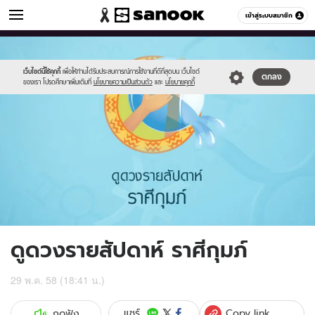
ดูดวง
เข้าสู่ระบบสมาชิก
หมวดอื่นๆ
//s.isanook.com/ho/0/ud/16/83457/011_aquarius.jpg
Sanook
//s.isanook.com/sr/0/images/logo-
600
60
new-
sanook.png
เว็บไซต์นี้ใช้คุกกี้
เพื่อให้ท่านได้รับประสบการณ์การใช้งานที่ดีที่สุดบน เว็บไซต์
ตกลง
ของเรา โปรดศึกษาเพิ่มเติมที่
นโยบายความเป็นส่วนตัว
และ
นโยบายคุกกี้
ดูดวงรายสัปดาห์ ราศีกุมภ์
29 พ.ค. 58 (18:41 น.)
Copy link
แชร์
กดฟัง