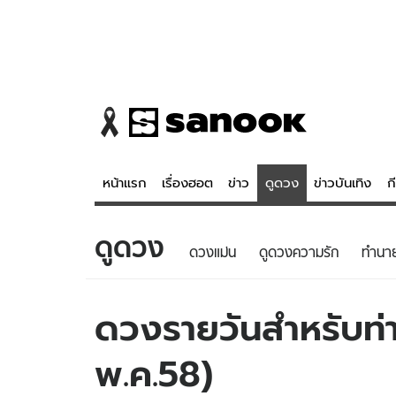
หน้าแรก
เรื่องฮอต
ข่าว
ดูดวง
ข่าวบันเทิง
ก
ดูดวง
ข่าว
ดูดวง - 
ดวงแม่น
ดูดวงความรัก
ทํานา
เรื่องฮอต
ดูดวง
ข่าว
หวยไทย
ดวงรายวันสำหรับท่าน
ข่าวบันเทิง
สถิติหวยไท
พ.ค.58)
ข่าวกีฬา
หวยลาว
ข่าวเศรษฐกิจ