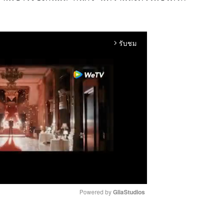
รับชม
arrow_forward_ios
Powered by 
GliaStudios
M