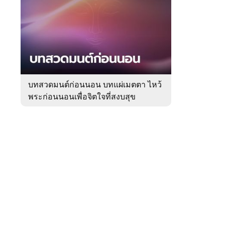
สัปดาห์
ของ
Sanook
ดูด
 WeTV
วง
บทสวดมนต์ก่อนนอน บทแผ่เมตตา ไหว้
พระก่อนนอนเพื่อจิตใจที่สงบสุข
ติดต่อโฆษณา
tencentthbd
sales@tencent.co.th
รา
ร้องเรียนเนื้อหาไม่เหมาะสม
แนะนำติชม แจ้งปัญหาการใช้งาน