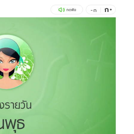
ก
สุขภาพ
+
ดูทีวี
-
ก
กดฟัง
เที่ยว-กิน
WeTV
Tasteful Thailand
Exclusive
Sanook Choice
นิยาย
ยลได้ที่
ร่วมงานกับเ