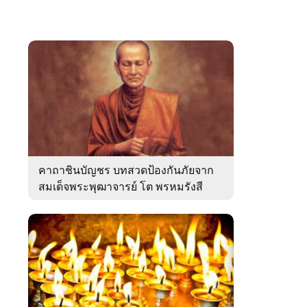
คาถาชินบัญชร บทสวดป้องกันภัยจาก
สมเด็จพระพุฒาจารย์ โต พรหมรังสี