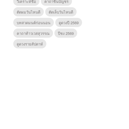
วิเคราะห์ชื่อ
คาถาชินบัญชร
ตัดผมวันไหนดี
ตัดเล็บวันไหนดี
บทสวดมนต์ก่อนนอน
ดูดวงปี 2569
คาถาท้าวเวสสุวรรณ
ปีชง 2569
ดูดวงรายสัปดาห์