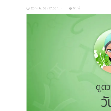
อัปเดตจีน
20 พ.ค. 58 (17:05 น.)
พิมพ์
เช็กข่าวชัวร์
ติดตามสนุกโซเชี
ดาวน์โหลดสนุกแอปฟรี
สงวนลิขสิทธิ์ ©
2569
บริษัท อิมเมจ ฟิวเจอร์ (ประเทศไทย) จำกัด