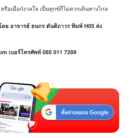
จ หรือเมื่อกังวลใจ เป็นทุกข์ก็ไม่ควรเดินทางไกล
u
t
e
โดย อาจารย์ ธนกร ตันติถาวร พิมพ์ H05 ส่ง
om เบอร์โทรศัพท์ 085 011 7289