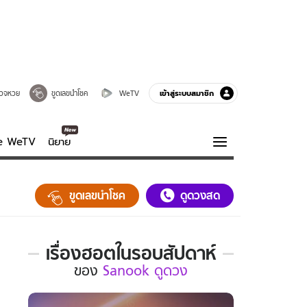
เข้าสู่ระบบสมาชิก
วจหวย
ขูดเลขนำโชค
WeTV
ve WeTV
นิยาย
รบรส
ความรู้รอบตัว
ขูดเลขนำโชค
ดูดวงสด
ฮาวทู
กูรู-รอบรู้
เรื่องฮอตในรอบสัปดาห์
เรื่อง
ของ
Sanook ดูดวง
ฮอต
ใน
รอบ