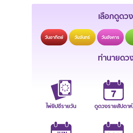
เลือกดูดวง
วัน
อาทิตย์
วัน
จันทร์
วัน
อังคาร
ทำนายดวงช
ไพ่ยิปซีรายวัน
ดูดวงรายสัปดาห์