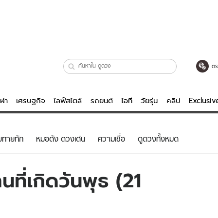
ตร
ีฬา
เศรษฐกิจ
ไลฟ์สไตล์
รถยนต์
ไอที
วัยรุ่น
คลิป
Exclusi
ตรวจหวย
ไลฟ์สไตล์
บันเทิงค
ยทายทัก
หมอดัง ดวงเด่น
ความเชื่อ
ดูดวงทั้งหมด
ผู้หญิง
หนัง-ละคร
ผู้ชาย
เพลง
ที่เกิดวันพุธ (21
ย
วัยรุ่น
เกมส์
ไอที
คลิป
รถยนต์
พอดแคสต์