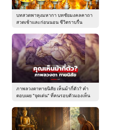
บทสวดพาหุงมหากา บทชัยมงคลคาถา
สวดเช้าและก่อนนอน ชีวิตราบรื่น
ภาพลวงตาทายนิสัย เห็นม้ากี่ตัว? คำ
ตอบเผย "จุดเด่น" ที่คนรอบตัวมองเห็น
ในตัวคุณ