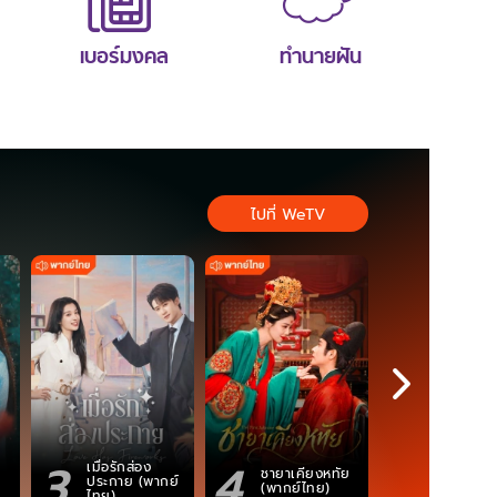
เบอร์มงคล
ทำนายฝัน
ไปที่ WeTV
3
4
5
เมื่อรักส่อง
ตำนานจอม
ชายาเคียงหทัย
ประกาย (พากย์
ภูตถังซาน
(พากย์ไทย)
ไทย)
(พากย์ไท