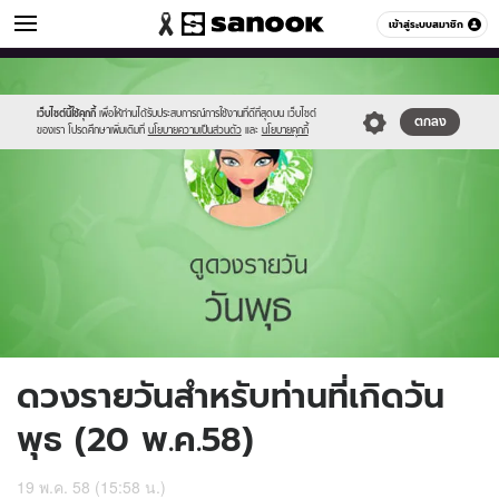
ดูดวง
เข้าสู่ระบบสมาชิก
หมวดอื่นๆ
//s.isanook.com/ho/0/ud/16/82833/4_wed.jpg
Sanook
//s.isanook.com/sr/0/images/logo-
600
60
new-
sanook.png
เว็บไซต์นี้ใช้คุกกี้
เพื่อให้ท่านได้รับประสบการณ์การใช้งานที่ดีที่สุดบน เว็บไซต์
ตกลง
ของเรา โปรดศึกษาเพิ่มเติมที่
นโยบายความเป็นส่วนตัว
และ
นโยบายคุกกี้
ดวงรายวันสำหรับท่านที่เกิดวัน
พุธ (20 พ.ค.58)
19 พ.ค. 58 (15:58 น.)