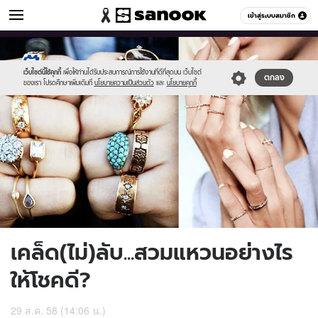
ดูดวง
เข้าสู่ระบบสมาชิก
หมวดอื่นๆ
//s.isanook.com/ho/0/ud/16/82777/m4.jpg
Sanook
//s.isanook.com/sr/0/images/logo-
600
60
new-
sanook.png
เว็บไซต์นี้ใช้คุกกี้
เพื่อให้ท่านได้รับประสบการณ์การใช้งานที่ดีที่สุดบน เว็บไซต์
ตกลง
ของเรา โปรดศึกษาเพิ่มเติมที่
นโยบายความเป็นส่วนตัว
และ
นโยบายคุกกี้
เคล็ด(ไม่)ลับ...สวมแหวนอย่างไร
ให้โชคดี?
29 ส.ค. 58 (14:06 น.)