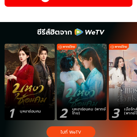
ซีรีส์ฮิตจาก
1
2
3
บุหงาซ่อนคม (พากย์
เมื่อรั
บุหงาซ่อนคม
ไทย)
(พากย์
ไปที่ WeTV