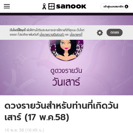
ดูดวง
เข้าสู่ระบบสมาชิก
หมวดอื่นๆ
//s.isanook.com/ho/0/ud/16/82597/7_sat.jpg
Sanook
//s.isanook.com/sr/0/images/logo-
600
60
new-
sanook.png
เว็บไซต์นี้ใช้คุกกี้
เพื่อให้ท่านได้รับประสบการณ์การใช้งานที่ดีที่สุดบน เว็บไซต์
ตกลง
ของเรา โปรดศึกษาเพิ่มเติมที่
นโยบายความเป็นส่วนตัว
และ
นโยบายคุกกี้
ดวงรายวันสำหรับท่านที่เกิดวัน
เสาร์ (17 พ.ค.58)
16 พ.ค. 58 (16:49 น.)