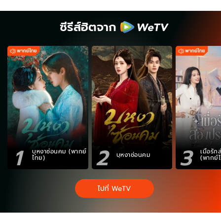
ซีรีส์ฮิตจาก
1
2
3
บุหงาซ่อนคม (พากย์
เมื่อรั
บุหงาซ่อนคม
ไทย)
(พากย์
ไปที่ WeTV