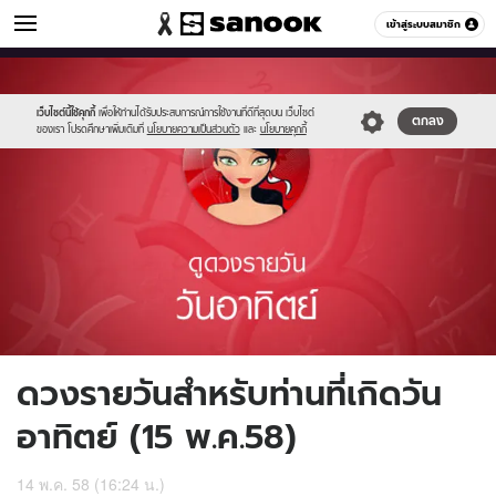
ดูดวง
เข้าสู่ระบบสมาชิก
หมวดอื่นๆ
//s.isanook.com/ho/0/ud/16/82545/1_sun.jpg
Sanook
//s.isanook.com/sr/0/images/logo-
600
60
new-
sanook.png
เว็บไซต์นี้ใช้คุกกี้
เพื่อให้ท่านได้รับประสบการณ์การใช้งานที่ดีที่สุดบน เว็บไซต์
ตกลง
ของเรา โปรดศึกษาเพิ่มเติมที่
นโยบายความเป็นส่วนตัว
และ
นโยบายคุกกี้
ดวงรายวันสำหรับท่านที่เกิดวัน
อาทิตย์ (15 พ.ค.58)
14 พ.ค. 58 (16:24 น.)