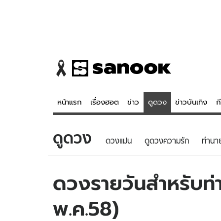
หน้าแรก
เรื่องฮอต
ข่าว
ดูดวง
ข่าวบันเทิง
ก
ดูดวง
ข่าว
ดูดวง - 
ดวงแม่น
ดูดวงความรัก
ทํานา
เรื่องฮอต
ดูดวง
ข่าว
หวยไทย
ดวงรายวันสำหรับท่าน
ข่าวบันเทิง
สถิติหวยไท
พ.ค.58)
ข่าวกีฬา
หวยลาว
ข่าวเศรษฐกิจ