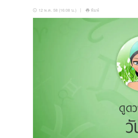
อัปเดตจีน
12 พ.ค. 58 (16:08 น.)
พิมพ์
เช็กข่าวชัวร์
ติดตามสนุกโซเชี
ดาวน์โหลดสนุกแอปฟรี
สงวนลิขสิทธิ์ ©
2569
บริษัท อิมเมจ ฟิวเจอร์ (ประเทศไทย) จำกัด