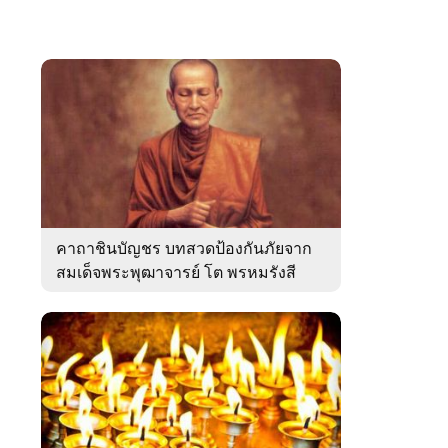
คาถาชินบัญชร บทสวดป้องกันภัยจาก
สมเด็จพระพุฒาจารย์ โต พรหมรังสี