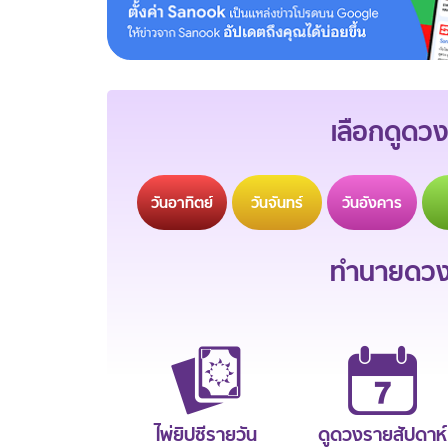
เลือกดูดวง
วัน
อาทิตย์
วัน
จันทร์
วัน
อังคาร
ทำนายดวงช
ไพ่ยิปซีรายวัน
ดูดวงรายสัปดาห์