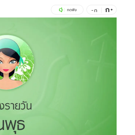
ก
สุขภาพ
+
ดูทีวี
-
ก
กดฟัง
เที่ยว-กิน
WeTV
Tasteful Thailand
Exclusive
Sanook Choice
นิยาย
ยลได้ที่
ร่วมงานกับเ