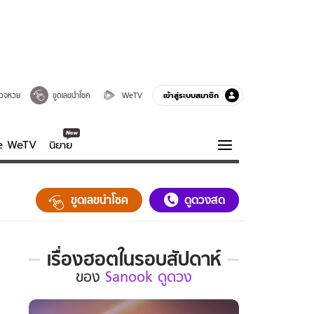
เข้าสู่ระบบสมาชิก
วจหวย
ขูดเลขนำโชค
WeTV
ve WeTV
นิยาย
รบรส
ความรู้รอบตัว
ขูดเลขนำโชค
ดูดวงสด
ฮาวทู
กูรู-รอบรู้
เรื่องฮอตในรอบสัปดาห์
เรื่อง
ของ
Sanook ดูดวง
ฮอต
ใน
รอบ