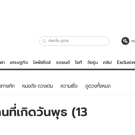
ตร
ีฬา
เศรษฐกิจ
ไลฟ์สไตล์
รถยนต์
ไอที
วัยรุ่น
คลิป
Exclusi
ตรวจหวย
ไลฟ์สไตล์
บันเทิงค
ยทายทัก
หมอดัง ดวงเด่น
ความเชื่อ
ดูดวงทั้งหมด
ผู้หญิง
หนัง-ละคร
ผู้ชาย
เพลง
ที่เกิดวันพุธ (13
ย
วัยรุ่น
เกมส์
ไอที
คลิป
รถยนต์
พอดแคสต์