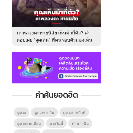
ภาพลวงตาทายนิสัย เห็นม้ากี่ตัว? คำ
ตอบเผย "จุดเด่น" ที่คนรอบตัวมองเห็น
ในตัวคุณ
คำค้นยอดฮิต
ดูดวง
ดูดวงรายวัน
ดูดวงรายปักษ์
ดูดวงรายเดือน
ดวงวันนี้
ทํานายฝัน