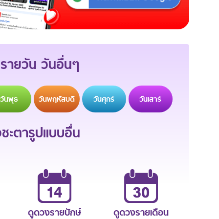
รายวัน วันอื่นๆ
วัน
พุธ
วัน
พฤหัสบดี
วัน
ศุกร์
วัน
เสาร์
ะตารูปแบบอื่น
ดูดวงรายปักษ์
ดูดวงรายเดือน