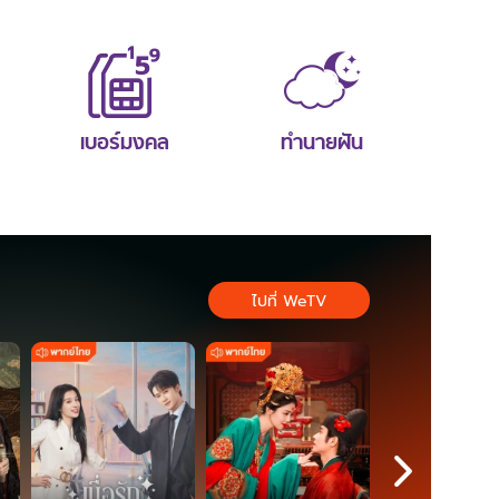
เบอร์มงคล
ทำนายฝัน
ไปที่ WeTV