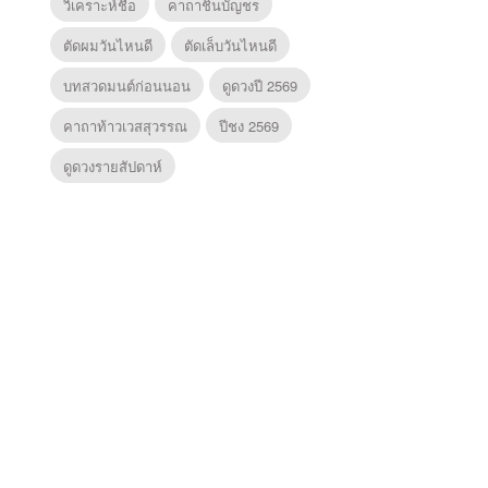
วิเคราะห์ชื่อ
คาถาชินบัญชร
ตัดผมวันไหนดี
ตัดเล็บวันไหนดี
บทสวดมนต์ก่อนนอน
ดูดวงปี 2569
คาถาท้าวเวสสุวรรณ
ปีชง 2569
ดูดวงรายสัปดาห์