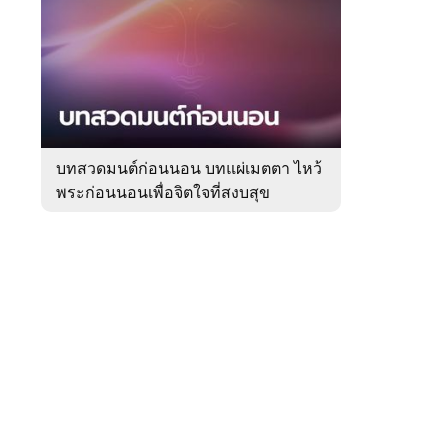
สัปดาห์
ของ
Sanook
ดูด
 WeTV
วง
บทสวดมนต์ก่อนนอน บทแผ่เมตตา ไหว้
พระก่อนนอนเพื่อจิตใจที่สงบสุข
ติดต่อโฆษณา
tencentthbd
sales@tencent.co.th
รา
ร้องเรียนเนื้อหาไม่เหมาะสม
แนะนำติชม แจ้งปัญหาการใช้งาน