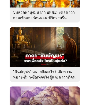
บทสวดพาหุงมหากา บทชัยมงคลคาถา
สวดเช้าและก่อนนอน ชีวิตราบรื่น
"ชินบัญชร" หมายถึงอะไร? เปิดความ
หมาย-ที่มา-ข้อเท็จจริง ผู้แต่งคาถาที่คน
ไทยคุ้นเคย