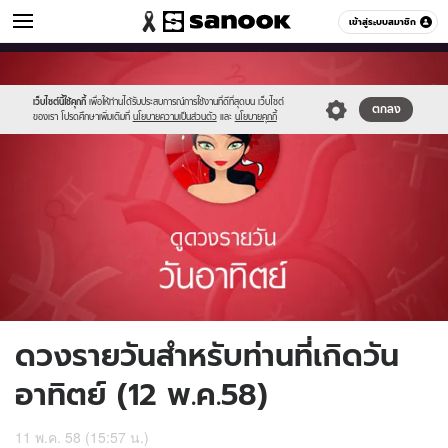
ดูดวง
เข้าสู่ระบบสมาชิก
หมวดอื่นๆ
//s.isanook.com/ho/0/ud/16/82441/1_sun.jpg
Sanook
//s.isanook.com/sr/0/images/logo-
600
60
new-
sanook.png
เว็บไซต์นี้ใช้คุกกี้
เพื่อให้ท่านได้รับประสบการณ์การใช้งานที่ดีที่สุดบน เว็บไซต์
ตกลง
ของเรา โปรดศึกษาเพิ่มเติมที่
นโยบายความเป็นส่วนตัว
และ
นโยบายคุกกี้
ดวงรายวันสำหรับท่านที่เกิดวัน
อาทิตย์ (12 พ.ค.58)
11 พ.ค. 58 (15:57 น.)