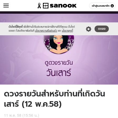
ดูดวง
เข้าสู่ระบบสมาชิก
หมวดอื่นๆ
//s.isanook.com/ho/0/ud/16/82437/7_sat.jpg
Sanook
//s.isanook.com/sr/0/images/logo-
600
60
new-
sanook.png
เว็บไซต์นี้ใช้คุกกี้
เพื่อให้ท่านได้รับประสบการณ์การใช้งานที่ดีที่สุดบน เว็บไซต์
ตกลง
ของเรา โปรดศึกษาเพิ่มเติมที่
นโยบายความเป็นส่วนตัว
และ
นโยบายคุกกี้
ดวงรายวันสำหรับท่านที่เกิดวัน
เสาร์ (12 พ.ค.58)
11 พ.ค. 58 (15:56 น.)