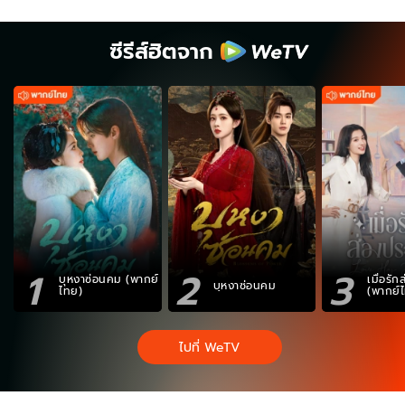
ซีรีส์ฮิตจาก
1
2
3
บุหงาซ่อนคม (พากย์
เมื่อรั
บุหงาซ่อนคม
ไทย)
(พากย์
ไปที่ WeTV