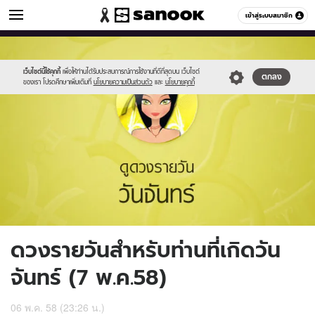
ดูดวง
เข้าสู่ระบบสมาชิก
หมวดอื่นๆ
//s.isanook.com/ho/0/ud/16/82199/2_mon.jpg
Sanook
//s.isanook.com/sr/0/images/logo-
600
60
new-
sanook.png
เว็บไซต์นี้ใช้คุกกี้
เพื่อให้ท่านได้รับประสบการณ์การใช้งานที่ดีที่สุดบน เว็บไซต์
ตกลง
ของเรา โปรดศึกษาเพิ่มเติมที่
นโยบายความเป็นส่วนตัว
และ
นโยบายคุกกี้
ดวงรายวันสำหรับท่านที่เกิดวัน
จันทร์ (7 พ.ค.58)
06 พ.ค. 58 (23:26 น.)