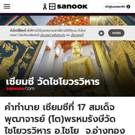
ดูดวง
เข้าสู่ระบบสมาชิก
หมวดอื่นๆ
//s.isanook.com/ho/0/ud/1/8181/cover_thumbnail1200x720_watch.jpg
Sanook
//s.isanook.com/sr/0/images/logo-
600
60
new-
sanook.png
เว็บไซต์นี้ใช้คุกกี้
เพื่อให้ท่านได้รับประสบการณ์การใช้งานที่ดีที่สุดบน เว็บไซต์
ตกลง
ของเรา โปรดศึกษาเพิ่มเติมที่
นโยบายความเป็นส่วนตัว
และ
นโยบายคุกกี้
คำทำนาย เซียมซีที่ 17 สมเด็จ
พุฒาจารย์ (โต)พรหมรังษีวัด
ไชโยวรวิหาร อ.ไชโย จ.อ่างทอง