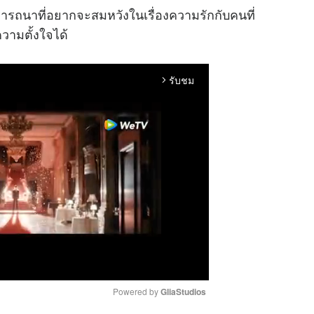
ารถนาที่อยากจะสมหวังในเรื่องความรักกับคนที่
วามตั้งใจได้
รับชม
arrow_forward_ios
Powered by 
GliaStudios