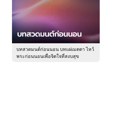
สัปดาห์
ของ
Sanook
ดูด
 WeTV
วง
บทสวดมนต์ก่อนนอน บทแผ่เมตตา ไหว้
พระก่อนนอนเพื่อจิตใจที่สงบสุข
ติดต่อโฆษณา
tencentthbd
sales@tencent.co.th
รา
ร้องเรียนเนื้อหาไม่เหมาะสม
แนะนำติชม แจ้งปัญหาการใช้งาน