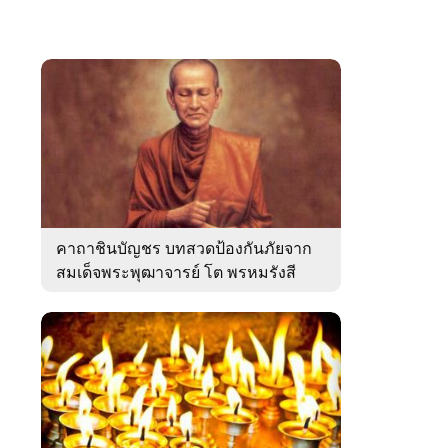
คาถาชินบัญชร บทสวดป้องกันภัยจาก
สมเด็จพระพุฒาจารย์ โต พรหมรังสี