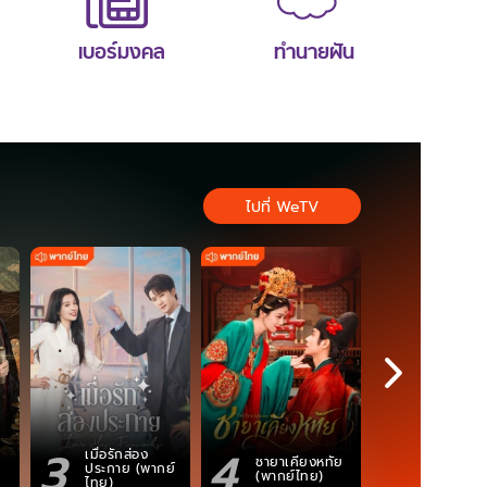
เบอร์มงคล
ทำนายฝัน
ไปที่ WeTV
3
4
5
เมื่อรักส่อง
ชายาเคียงหทัย
ซอโซ่ล่ามธี
ประกาย (พากย์
(พากย์ไทย)
(Uncut Ve
ไทย)