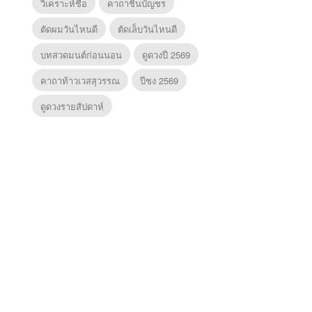
วิเคราะห์ชื่อ
คาถาชินบัญชร
ตัดผมวันไหนดี
ตัดเล็บวันไหนดี
บทสวดมนต์ก่อนนอน
ดูดวงปี 2569
คาถาท้าวเวสสุวรรณ
ปีชง 2569
ดูดวงรายสัปดาห์