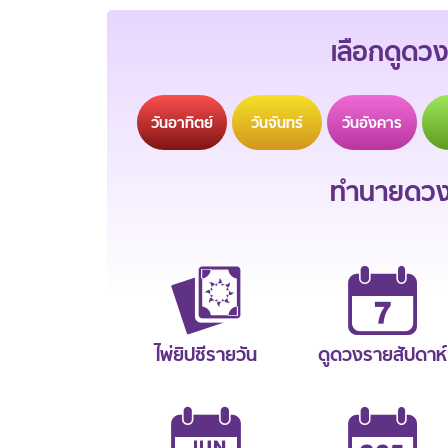
เลือกดูดวง
วัน
อาทิตย์
วัน
จันทร์
วัน
อังคาร
ทำนายดวงช
ไพ่ยิปซีรายวัน
ดูดวงรายสัปดาห์