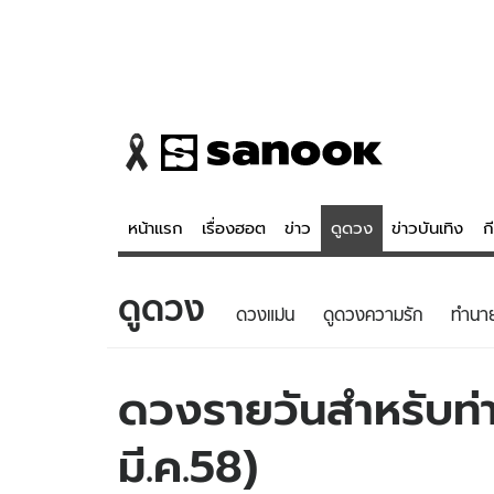
หน้าแรก
เรื่องฮอต
ข่าว
ดูดวง
ข่าวบันเทิง
ก
ดูดวง
ข่าว
ดูดวง - 
ดวงแม่น
ดูดวงความรัก
ทํานา
เรื่องฮอต
ดูดวง
ข่าว
หวยไทย
ดวงรายวันสำหรับท่า
ข่าวบันเทิง
สถิติหวยไท
มี.ค.58)
ข่าวกีฬา
หวยลาว
ข่าวเศรษฐกิจ