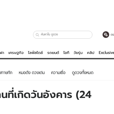
ตร
ีฬา
เศรษฐกิจ
ไลฟ์สไตล์
รถยนต์
ไอที
วัยรุ่น
คลิป
Exclusi
ตรวจหวย
ไลฟ์สไตล์
บันเทิงค
ยทายทัก
หมอดัง ดวงเด่น
ความเชื่อ
ดูดวงทั้งหมด
ผู้หญิง
หนัง-ละคร
ผู้ชาย
เพลง
นที่เกิดวันอังคาร (24
ย
วัยรุ่น
เกมส์
ไอที
คลิป
รถยนต์
พอดแคสต์