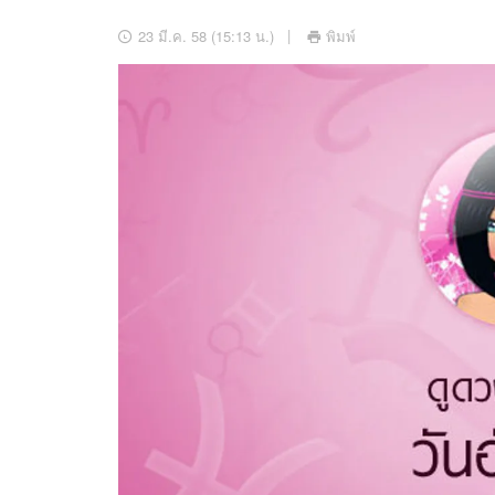
อัปเดตจีน
23 มี.ค. 58 (15:13 น.)
พิมพ์
เช็กข่าวชัวร์
ติดตามสนุกโซเชี
ดาวน์โหลดสนุกแอปฟรี
สงวนลิขสิทธิ์ ©
2569
บริษัท อิมเมจ ฟิวเจอร์ (ประเทศไทย) จำกัด