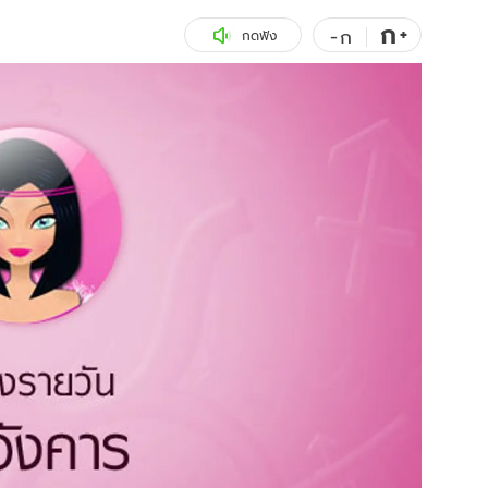
ก
สุขภาพ
+
ดูทีวี
-
ก
กดฟัง
เที่ยว-กิน
WeTV
Tasteful Thailand
Exclusive
Sanook Choice
นิยาย
ยลได้ที่
ร่วมงานกับเ