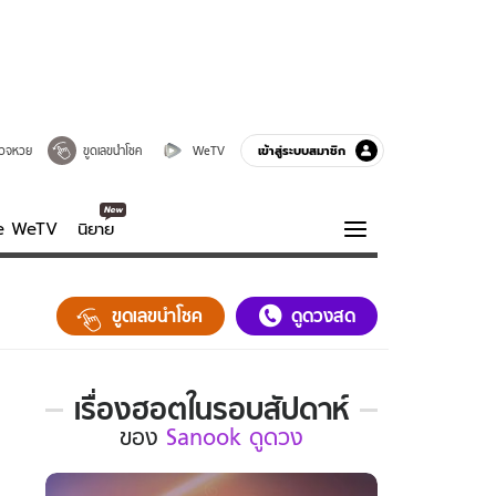
เข้าสู่ระบบสมาชิก
วจหวย
ขูดเลขนำโชค
WeTV
ve WeTV
นิยาย
รบรส
ความรู้รอบตัว
ขูดเลขนำโชค
ดูดวงสด
ฮาวทู
กูรู-รอบรู้
เรื่องฮอตในรอบสัปดาห์
เรื่อง
ของ
Sanook ดูดวง
ฮอต
ใน
รอบ