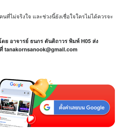
M
ี่ไม่จริงใจ และช่วงนี้ยังเชื่อใจใครไม่ได้ควรจะ
u
t
e
โดย อาจารย์ ธนกร ตันติถาวร พิมพ์ H05 ส่ง
ด้ที่ tanakornsanook@gmail.com