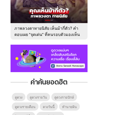
ภาพลวงตาทายนิสัย เห็นม้ากี่ตัว? คำ
ตอบเผย "จุดเด่น" ที่คนรอบตัวมองเห็น
ในตัวคุณ
คำค้นยอดฮิต
ดูดวง
ดูดวงรายวัน
ดูดวงรายปักษ์
ดูดวงรายเดือน
ดวงวันนี้
ทํานายฝัน