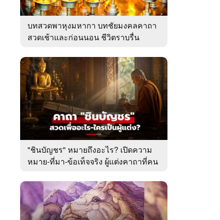
บทสวดพาหุงมหากา บทชัยมงคลคาถา
สวดเช้าและก่อนนอน ชีวิตราบรื่น
"ชินบัญชร" หมายถึงอะไร? เปิดความ
หมาย-ที่มา-ข้อเท็จจริง ผู้แต่งคาถาที่คน
ไทยคุ้นเคย