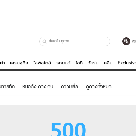
ตร
ีฬา
เศรษฐกิจ
ไลฟ์สไตล์
รถยนต์
ไอที
วัยรุ่น
คลิป
Exclusi
ตรวจหวย
ไลฟ์สไตล์
บันเทิงค
ยทายทัก
หมอดัง ดวงเด่น
ความเชื่อ
ดูดวงทั้งหมด
ผู้หญิง
หนัง-ละคร
ผู้ชาย
เพลง
ย
วัยรุ่น
เกมส์
500
ไอที
คลิป
รถยนต์
พอดแคสต์