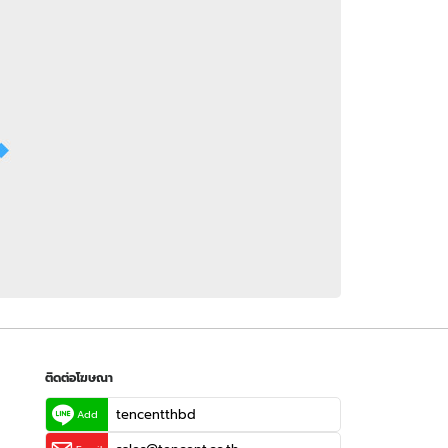
 WeTV
ติดต่อโฆษณา
tencentthbd
sales@tencent.co.th
รา
ร้องเรียนเนื้อหาไม่เหมาะสม
แนะนำติชม แจ้งปัญหาการใช้งาน
ติดต่อโฆษณา
tencentthbd
Add