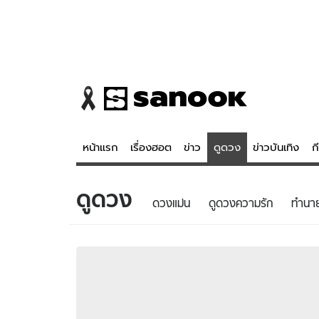
หน้าแรก
เรื่องฮอต
ข่าว
ดูดวง
ข่าวบันเทิง
ก
ดูดวง
ข่าว
ดูดวง - 
ดวงแม่น
ดูดวงความรัก
ทํานา
เรื่องฮอต
ดูดวง
ข่าว
หวยไทย
ข่าวบันเทิง
สถิติหวยไท
ข่าวกีฬา
หวยลาว
ข่าวเศรษฐกิจ