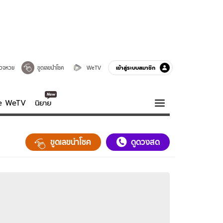
เข้าสู่ระบบสมาชิก
วจหวย
ขูดเลขนำโชค
WeTV
ve WeTV
นิยาย
รบรส
ความรู้รอบตัว
ขูดเลขนำโชค
ดูดวงสด
ฮาวทู
กูรู-รอบรู้