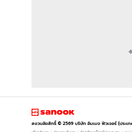
อัปเดตจีน
เช็กข่าวชัวร์
ติดตามสนุกโซเชี
ดาวน์โหลดสนุกแอปฟรี
สงวนลิขสิทธิ์ ©
2569
บริษัท อิมเมจ ฟิวเจอร์ (ประเทศไทย) จำกัด
สงวนลิขสิทธิ์ ©
2569
บริษัท อิมเมจ ฟิวเจอร์ (ประเ