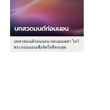
สัปดาห์
ของ
Sanook
ดูด
 WeTV
วง
บทสวดมนต์ก่อนนอน บทแผ่เมตตา ไหว้
พระก่อนนอนเพื่อจิตใจที่สงบสุข
ติดต่อโฆษณา
tencentthbd
sales@tencent.co.th
รา
ร้องเรียนเนื้อหาไม่เหมาะสม
แนะนำติชม แจ้งปัญหาการใช้งาน