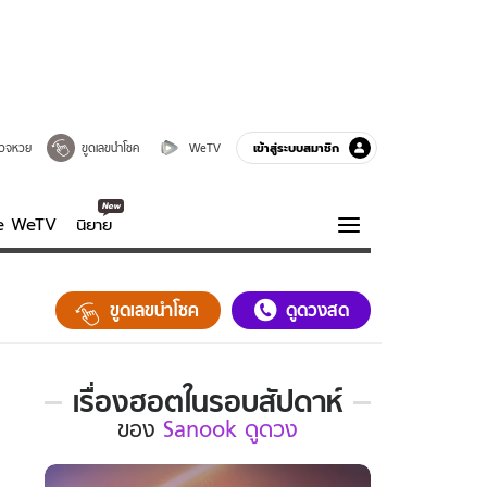
เข้าสู่ระบบสมาชิก
วจหวย
ขูดเลขนำโชค
WeTV
ve WeTV
นิยาย
รบรส
ความรู้รอบตัว
ขูดเลขนำโชค
ดูดวงสด
ฮาวทู
กูรู-รอบรู้
เรื่องฮอตในรอบสัปดาห์
เรื่อง
ของ
Sanook ดูดวง
ฮอต
ใน
รอบ