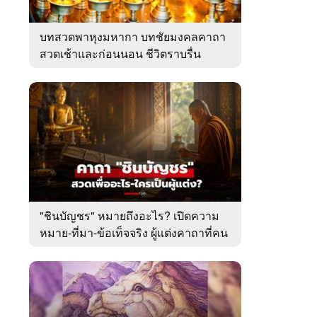
บทสวดพาหุงมหากา บทชัยมงคลคาถา
สวดเช้าและก่อนนอน ชีวิตราบรื่น
"ชินบัญชร" หมายถึงอะไร? เปิดความ
หมาย-ที่มา-ข้อเท็จจริง ผู้แต่งคาถาที่คน
ไทยคุ้นเคย