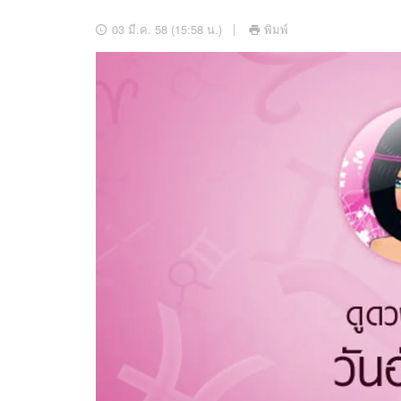
อัปเดตจีน
03 มี.ค. 58 (15:58 น.)
พิมพ์
เช็กข่าวชัวร์
ติดตามสนุกโซเชี
ดาวน์โหลดสนุกแอปฟรี
สงวนลิขสิทธิ์ ©
2569
บริษัท อิมเมจ ฟิวเจอร์ (ประเทศไทย) จำกัด