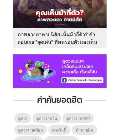
ภาพลวงตาทายนิสัย เห็นม้ากี่ตัว? คำ
ตอบเผย "จุดเด่น" ที่คนรอบตัวมองเห็น
ในตัวคุณ
คำค้นยอดฮิต
ดูดวง
ดูดวงรายวัน
ดูดวงรายปักษ์
ดูดวงรายเดือน
ดวงวันนี้
ทํานายฝัน