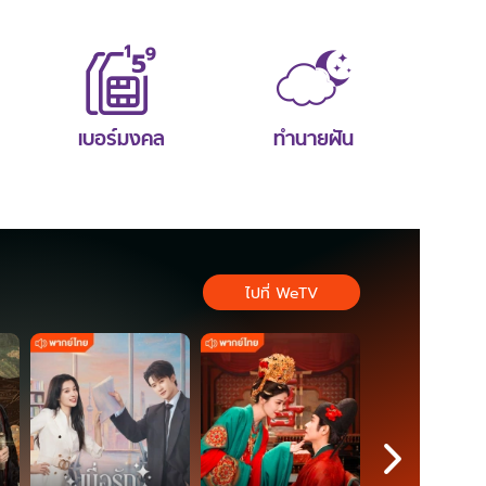
เบอร์มงคล
ทำนายฝัน
ไปที่ WeTV