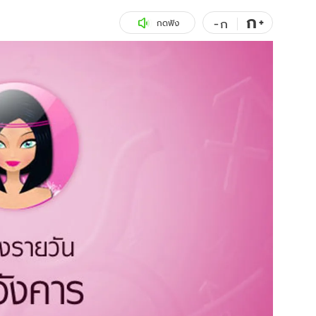
ก
สุขภาพ
+
ดูทีวี
-
ก
กดฟัง
เที่ยว-กิน
WeTV
Tasteful Thailand
Exclusive
Sanook Choice
นิยาย
ยลได้ที่
ร่วมงานกับเ