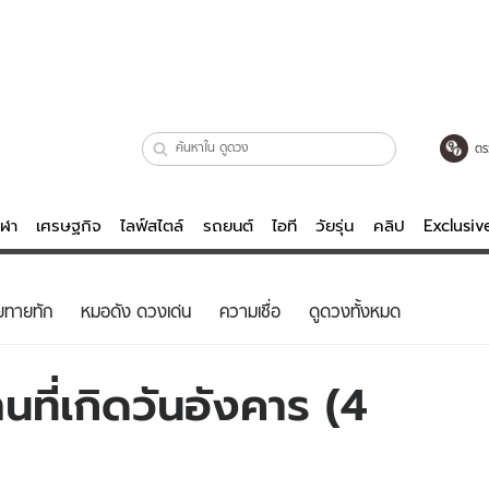
ตร
ีฬา
เศรษฐกิจ
ไลฟ์สไตล์
รถยนต์
ไอที
วัยรุ่น
คลิป
Exclusi
ตรวจหวย
ไลฟ์สไตล์
บันเทิงค
ยทายทัก
หมอดัง ดวงเด่น
ความเชื่อ
ดูดวงทั้งหมด
ผู้หญิง
หนัง-ละคร
ผู้ชาย
เพลง
ที่เกิดวันอังคาร (4
ย
วัยรุ่น
เกมส์
ไอที
คลิป
รถยนต์
พอดแคสต์