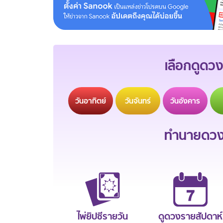
เลือกดูดวง
วัน
อาทิตย์
วัน
จันทร์
วัน
อังคาร
ทำนายดวงช
ไพ่ยิปซีรายวัน
ดูดวงรายสัปดาห์