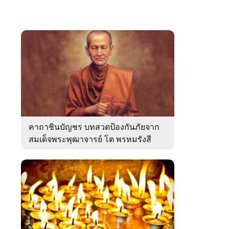
คาถาชินบัญชร บทสวดป้องกันภัยจาก
สมเด็จพระพุฒาจารย์ โต พรหมรังสี