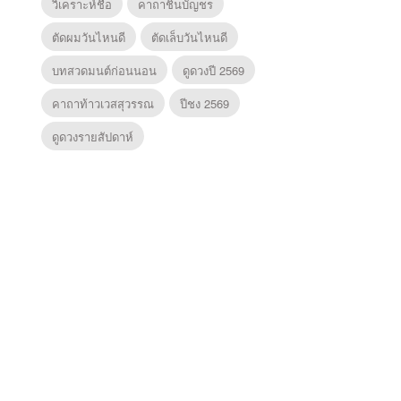
วิเคราะห์ชื่อ
คาถาชินบัญชร
ตัดผมวันไหนดี
ตัดเล็บวันไหนดี
บทสวดมนต์ก่อนนอน
ดูดวงปี 2569
คาถาท้าวเวสสุวรรณ
ปีชง 2569
ดูดวงรายสัปดาห์