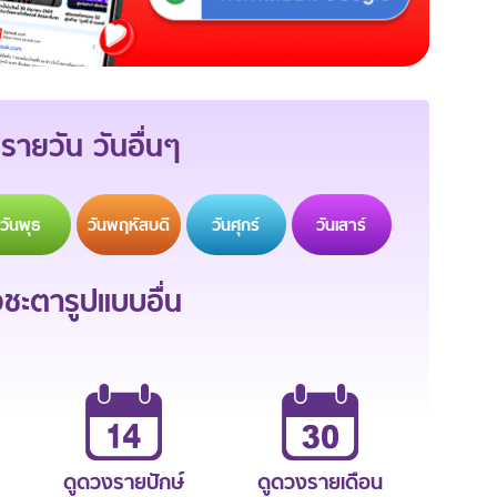
รายวัน วันอื่นๆ
วัน
พุธ
วัน
พฤหัสบดี
วัน
ศุกร์
วัน
เสาร์
ะตารูปแบบอื่น
ดูดวงรายปักษ์
ดูดวงรายเดือน