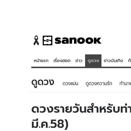
หน้าแรก
เรื่องฮอต
ข่าว
ดูดวง
ข่าวบันเทิง
ก
ดูดวง
ข่าว
ดูดวง - 
ดวงแม่น
ดูดวงความรัก
ทํานา
เรื่องฮอต
ดูดวง
ข่าว
หวยไทย
ดวงรายวันสำหรับท่าน
ข่าวบันเทิง
สถิติหวยไท
มี.ค.58)
ข่าวกีฬา
หวยลาว
ข่าวเศรษฐกิจ