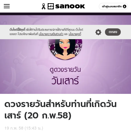
ดูดวง
เข้าสู่ระบบสมาชิก
หมวดอื่นๆ
//s.isanook.com/ho/0/ud/15/78449/7_sat.jpg
Sanook
//s.isanook.com/sr/0/images/logo-
600
60
new-
sanook.png
เว็บไซต์นี้ใช้คุกกี้
เพื่อให้ท่านได้รับประสบการณ์การใช้งานที่ดีที่สุดบน เว็บไซต์
ตกลง
ของเรา โปรดศึกษาเพิ่มเติมที่
นโยบายความเป็นส่วนตัว
และ
นโยบายคุกกี้
ดวงรายวันสำหรับท่านที่เกิดวัน
เสาร์ (20 ก.พ.58)
19 ก.พ. 58 (15:43 น.)