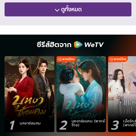
ดูทั้งหมด
ซีรีส์ฮิตจาก
1
2
3
บุหงาซ่อนคม (พากย์
เมื่อรั
บุหงาซ่อนคม
ไทย)
(พากย์