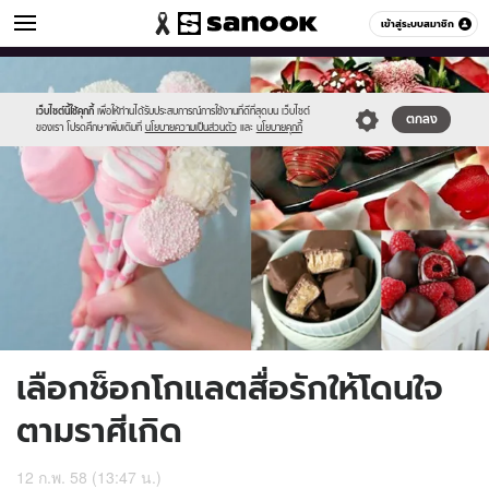
ดูดวง
เข้าสู่ระบบสมาชิก
หมวดอื่นๆ
//s.isanook.com/ho/0/ud/15/78141/vam.jpg
Sanook
//s.isanook.com/sr/0/images/logo-
600
60
new-
sanook.png
เว็บไซต์นี้ใช้คุกกี้
เพื่อให้ท่านได้รับประสบการณ์การใช้งานที่ดีที่สุดบน เว็บไซต์
ตกลง
ของเรา โปรดศึกษาเพิ่มเติมที่
นโยบายความเป็นส่วนตัว
และ
นโยบายคุกกี้
เลือกช็อกโกแลตสื่อรักให้โดนใจ
ตามราศีเกิด
12 ก.พ. 58 (13:47 น.)