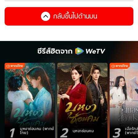
กลับขึ้นไปด้านบน
ซีรีส์ฮิตจาก
1
2
3
บุหงาซ่อนคม (พากย์
เมื่อรั
บุหงาซ่อนคม
ไทย)
(พากย์