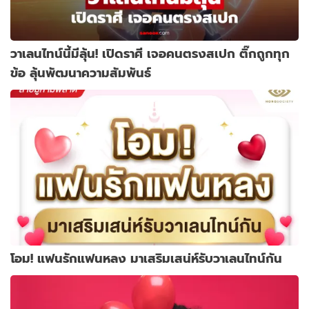
วาเลนไทน์นี้มีลุ้น! เปิดราศี เจอคนตรงสเปก ติ๊กถูกทุก
ข้อ ลุ้นพัฒนาความสัมพันธ์
โอม! แฟนรักแฟนหลง มาเสริมเสน่ห์รับวาเลนไทน์กัน