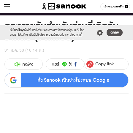
ดูดวง
เข้าสู่ระบบสมาชิก
หมวดอื่นๆ
ดวงรายวันสำหรับท่านที่เกิดวัน
Sanook
//s.isanook.com/sr/0/images/logo-
600
60
new-
เว็บไซต์นี้ใช้คุกกี้
เพื่อให้ท่านได้รับประสบการณ์การใช้งานที่ดีที่สุดบน เว็บไซต์
อาทิตย์ (1 ก.พ.58)
ตกลง
sanook.png
ของเรา โปรดศึกษาเพิ่มเติมที่
นโยบายความเป็นส่วนตัว
และ
นโยบายคุกกี้
31 ม.ค. 58 (16:14 น.)
Copy link
แชร์
กดฟัง
ตั้ง Sanook เป็นข่าวโปรดบน Google