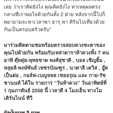
เลย ว่าเราคิดยังไง คุณคิดยังไง หาเหตุผลตรง
กลางที่เราพอใจด้วยกันทั้ง 2 ฝ่าย หลังจากนี้ไปก็
พยายามจะหาเวลาพา ฮารุ พา คิรินไปเที่ยวด้วย
กันเป็นครอบครัวครับ”
มาร่วมติดตามชมพร้อมตรวจสอบดวงชะตาของ
คุณไปด้วยกัน พร้อมกับเหล่าดาราท้าดวงทั้ง 7 คน
อาทิ ตุ๊ยตุ่ย-พุทธชาด พงศ์สุชาติ , บอล เชิญยิ้ม ,
หลุยส์-พงษ์พันธ์ เพชรบัณฑูร , นาตาลี เดวิส , อู๊ด
เป็นต่อ , กอล์ฟ-เบญจพล เชยอรุณ และ กาย-รัช
ชานนท์ ได้ใน รายการ “วันท้าดวง” วันอาทิตย์ที่
1 กุมภาพันธ์ 2558 นี้ เวลาดี 4 โมงเย็น ทางโม
เดิร์นไนน์ ทีวี
อัลบั้มภาพ 5 ภาพ