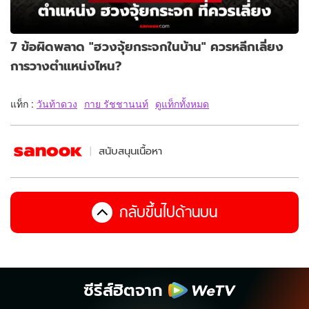
7 ข้อผิดพลาด "ฮวงจุ้ยกระจกในบ้าน" ควรหลีกเลี่ยง
การวางตำแหน่งไหน?
แท็ก :
วันท้าดวง
กาย รัชชานนท์
ดูแท็กทั้งหมด
สนับสนุนเนื้อหา
กลับขึ้นไปด้านบน
ซีรีส์ฮิตจาก