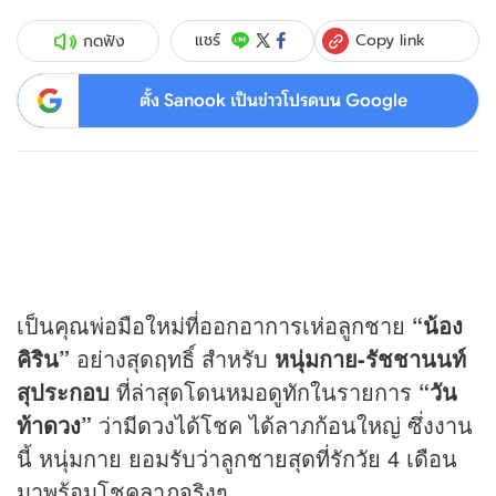
Copy link
แชร์
กดฟัง
ตั้ง Sanook เป็นข่าวโปรดบน Google
เป็นคุณพ่อมือใหม่ที่ออกอาการเห่อลูกชาย
“น้อง
คิริน”
อย่างสุดฤทธิ์ สำหรับ
หนุ่มกาย-รัชชานนท์
สุประกอบ
ที่ล่าสุดโดนหมอดูทักในรายการ
“วัน
ท้า
ดวง
”
ว่ามี
ดวง
ได้โชค ได้ลาภก้อนใหญ่ ซึ่งงาน
นี้ หนุ่มกาย ยอมรับว่าลูกชายสุดที่รักวัย 4 เดือน
มาพร้อมโชคลาภจริงๆ