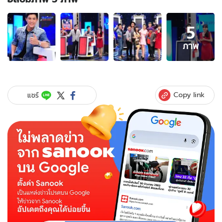
อัลบั้ม
5
ภาพ
5
ภาพ
ภาพ
ของ
กาย
รัช
ชา
Copy link
แชร์
นนท์
เผย
น้อง
คิริ
น
มา
พร้อม
โชค