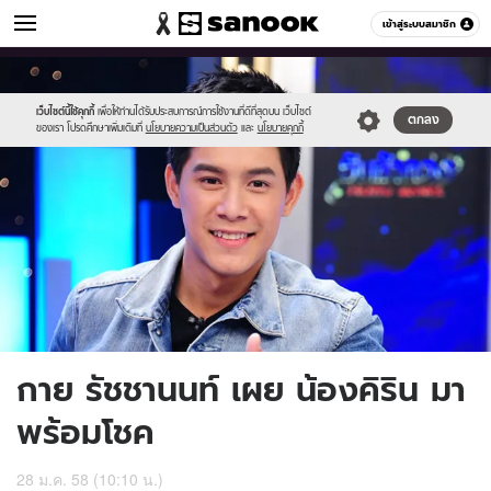
ดูดวง
เข้าสู่ระบบสมาชิก
หมวดอื่นๆ
//s.isanook.com/ho/0/ud/15/77313/kkm.jpg
Sanook
//s.isanook.com/sr/0/images/logo-
600
60
new-
sanook.png
เว็บไซต์นี้ใช้คุกกี้
เพื่อให้ท่านได้รับประสบการณ์การใช้งานที่ดีที่สุดบน เว็บไซต์
ตกลง
ของเรา โปรดศึกษาเพิ่มเติมที่
นโยบายความเป็นส่วนตัว
และ
นโยบายคุกกี้
กาย รัชชานนท์ เผย น้องคิริน มา
พร้อมโชค
28 ม.ค. 58 (10:10 น.)