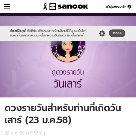
ดูดวง
เข้าสู่ระบบสมาชิก
หมวดอื่นๆ
//s.isanook.com/ho/0/ud/15/76997/7_sat.jpg
Sanook
//s.isanook.com/sr/0/images/logo-
600
60
new-
sanook.png
เว็บไซต์นี้ใช้คุกกี้
เพื่อให้ท่านได้รับประสบการณ์การใช้งานที่ดีที่สุดบน เว็บไซต์
ตกลง
ของเรา โปรดศึกษาเพิ่มเติมที่
นโยบายความเป็นส่วนตัว
และ
นโยบายคุกกี้
ดวงรายวันสำหรับท่านที่เกิดวัน
เสาร์ (23 ม.ค.58)
22 ม.ค. 58 (17:57 น.)