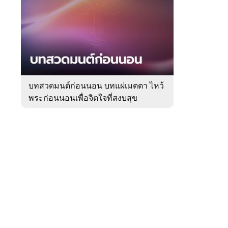
สัปดาห์
ของ
Sanook
ดูด
 WeTV
วง
บทสวดมนต์ก่อนนอน บทแผ่เมตตา ไหว้
พระก่อนนอนเพื่อจิตใจที่สงบสุข
ติดต่อโฆษณา
tencentthbd
sales@tencent.co.th
รา
ร้องเรียนเนื้อหาไม่เหมาะสม
แนะนำติชม แจ้งปัญหาการใช้งาน