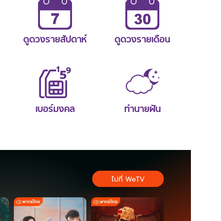
ดูดวงรายสัปดาห์
ดูดวงรายเดือน
เบอร์มงคล
ทำนายฝัน
ไปที่ WeTV