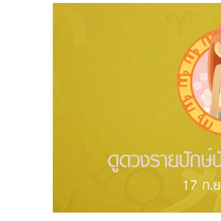
อัปเดตจีน
เช็กข่าวชัวร์
ติดตามสนุกโซเชี
ดาวน์โหลดสนุกแอปฟรี
สงวนลิขสิทธิ์ ©
2569
บริษัท อิมเมจ ฟิวเจอร์ (ประเทศไทย) จำกัด