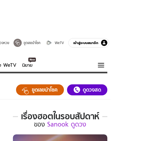
เข้าสู่ระบบสมาชิก
วจหวย
ขูดเลขนำโชค
WeTV
ve WeTV
นิยาย
รบรส
ความรู้รอบตัว
ขูดเลขนำโชค
ดูดวงสด
ฮาวทู
กูรู-รอบรู้
เรื่องฮอตในรอบสัปดาห์
เรื่อง
ของ
Sanook ดูดวง
ฮอต
ใน
รอบ