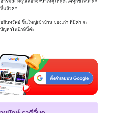
ารมณ์ ที่ฉุนเฉียวจะนำเหตุให้คุณได้ทุกข์ใจนะคะ
ี้แล้วค่ะ
M
u
สินทรัพย์ ชิ้นใหญ่เข้าบ้าน ของเก่า ที่มีค่า จะ
t
e
ัญหาในปักษ์นี้ค่ะ