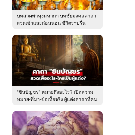
บทสวดพาหุงมหากา บทชัยมงคลคาถา
สวดเช้าและก่อนนอน ชีวิตราบรื่น
"ชินบัญชร" หมายถึงอะไร? เปิดความ
หมาย-ที่มา-ข้อเท็จจริง ผู้แต่งคาถาที่คน
ไทยคุ้นเคย