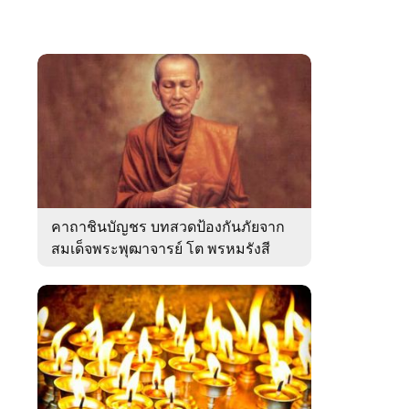
คาถาชินบัญชร บทสวดป้องกันภัยจาก
สมเด็จพระพุฒาจารย์ โต พรหมรังสี