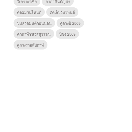
วิเคราะห์ชื่อ
คาถาชินบัญชร
ตัดผมวันไหนดี
ตัดเล็บวันไหนดี
บทสวดมนต์ก่อนนอน
ดูดวงปี 2569
คาถาท้าวเวสสุวรรณ
ปีชง 2569
ดูดวงรายสัปดาห์