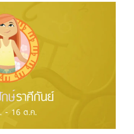
สุขภาพ
ดูทีวี
เที่ยว-กิน
WeTV
Tasteful Thailand
Exclusive
Sanook Choice
นิยาย
ยลได้ที่
ร่วมงานกับเ