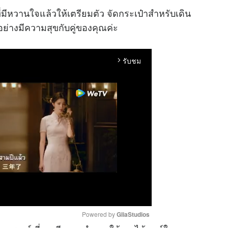
ีหวานใจแล้วให้เตรียมตัว จัดกระเป๋าสำหรับเดิน
ย่างมีความสุขกับคู่ของคุณค่ะ
รับชม
arrow_forward_ios
Powered by 
GliaStudios