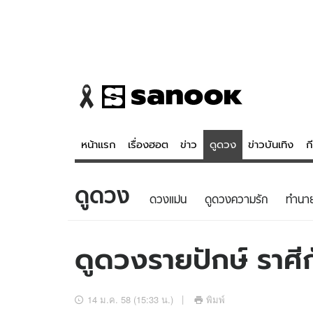
หน้าแรก
เรื่องฮอต
ข่าว
ดูดวง
ข่าวบันเทิง
ก
ดูดวง
ข่าว
ดูดวง - 
ดวงแม่น
ดูดวงความรัก
ทํานา
เรื่องฮอต
ดูดวง
ข่าว
หวยไทย
ดูดวงรายปักษ์ ราศีก
ข่าวบันเทิง
สถิติหวยไท
ข่าวกีฬา
หวยลาว
14 ม.ค. 58 (15:33 น.)
พิมพ์
ข่าวเศรษฐกิจ