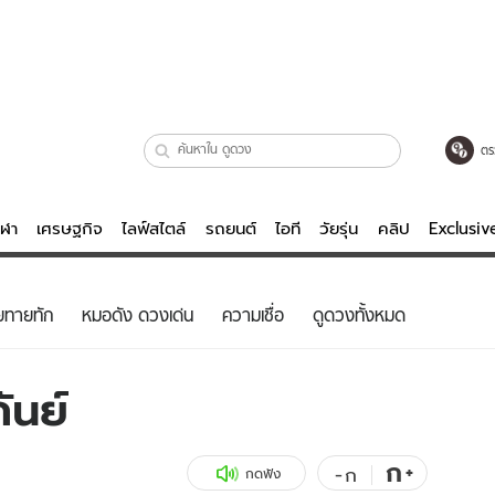
ตร
ีฬา
เศรษฐกิจ
ไลฟ์สไตล์
รถยนต์
ไอที
วัยรุ่น
คลิป
Exclusi
ตรวจหวย
ไลฟ์สไตล์
บันเทิงค
ยทายทัก
หมอดัง ดวงเด่น
ความเชื่อ
ดูดวงทั้งหมด
ผู้หญิง
หนัง-ละคร
ผู้ชาย
เพลง
ันย์
ย
วัยรุ่น
เกมส์
ไอที
คลิป
ก
+
-
ก
กดฟัง
รถยนต์
พอดแคสต์