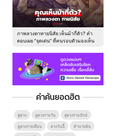
ภาพลวงตาทายนิสัย เห็นม้ากี่ตัว? คำ
ตอบเผย "จุดเด่น" ที่คนรอบตัวมองเห็น
ในตัวคุณ
คำค้นยอดฮิต
ดูดวง
ดูดวงรายวัน
ดูดวงรายปักษ์
ดูดวงรายเดือน
ดวงวันนี้
ทํานายฝัน