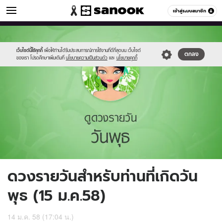
ดูดวง
เข้าสู่ระบบสมาชิก
หมวดอื่นๆ
//s.isanook.com/ho/0/ud/15/76613/4_wed.jpg
Sanook
//s.isanook.com/sr/0/images/logo-
600
60
new-
sanook.png
เว็บไซต์นี้ใช้คุกกี้
เพื่อให้ท่านได้รับประสบการณ์การใช้งานที่ดีที่สุดบน เว็บไซต์
ตกลง
ของเรา โปรดศึกษาเพิ่มเติมที่
นโยบายความเป็นส่วนตัว
และ
นโยบายคุกกี้
ดวงรายวันสำหรับท่านที่เกิดวัน
พุธ (15 ม.ค.58)
14 ม.ค. 58 (17:04 น.)