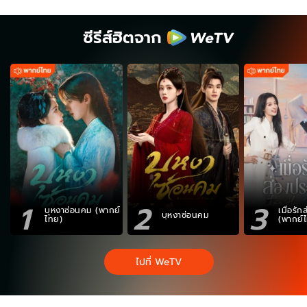
ซีรีส์ฮิตจาก
1
2
3
บุหงาซ่อนคม (พากย์
เมื่อรั
บุหงาซ่อนคม
ไทย)
(พากย์
ไปที่ WeTV