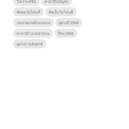
วิเคราะห์ชื่อ
คาถาชินบัญชร
ตัดผมวันไหนดี
ตัดเล็บวันไหนดี
บทสวดมนต์ก่อนนอน
ดูดวงปี 2569
คาถาท้าวเวสสุวรรณ
ปีชง 2569
ดูดวงรายสัปดาห์