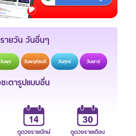
รายวัน วันอื่นๆ
วัน
พุธ
วัน
พฤหัสบดี
วัน
ศุกร์
วัน
เสาร์
ะตารูปแบบอื่น
ดูดวงรายปักษ์
ดูดวงรายเดือน