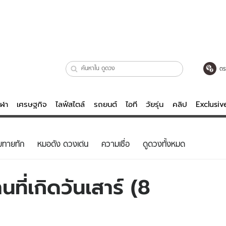
ตร
ีฬา
เศรษฐกิจ
ไลฟ์สไตล์
รถยนต์
ไอที
วัยรุ่น
คลิป
Exclusi
ตรวจหวย
ไลฟ์สไตล์
บันเทิงค
ยทายทัก
หมอดัง ดวงเด่น
ความเชื่อ
ดูดวงทั้งหมด
ผู้หญิง
หนัง-ละคร
ผู้ชาย
เพลง
ที่เกิดวันเสาร์ (8
ย
วัยรุ่น
เกมส์
ไอที
คลิป
รถยนต์
พอดแคสต์