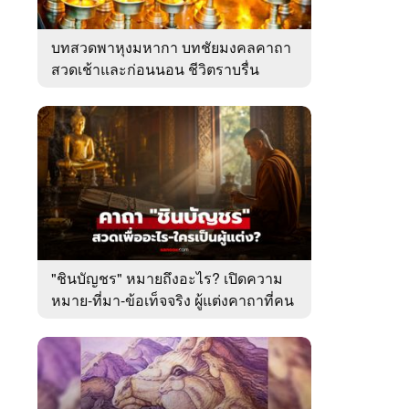
บทสวดพาหุงมหากา บทชัยมงคลคาถา
สวดเช้าและก่อนนอน ชีวิตราบรื่น
"ชินบัญชร" หมายถึงอะไร? เปิดความ
หมาย-ที่มา-ข้อเท็จจริง ผู้แต่งคาถาที่คน
ไทยคุ้นเคย