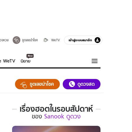
เข้าสู่ระบบสมาชิก
วจหวย
ขูดเลขนำโชค
WeTV
ve WeTV
นิยาย
รบรส
ความรู้รอบตัว
ขูดเลขนำโชค
ดูดวงสด
ฮาวทู
กูรู-รอบรู้
เรื่องฮอตในรอบสัปดาห์
เรื่อง
ของ
Sanook ดูดวง
ฮอต
ใน
รอบ