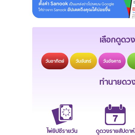
เลือกดูดวง
วัน
อาทิตย์
วัน
จันทร์
วัน
อังคาร
ทำนายดวงช
ไพ่ยิปซีรายวัน
ดูดวงรายสัปดาห์