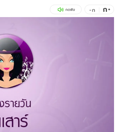
ก
สุขภาพ
+
ดูทีวี
-
ก
กดฟัง
เที่ยว-กิน
WeTV
Tasteful Thailand
Exclusive
Sanook Choice
นิยาย
ยลได้ที่
ร่วมงานกับเ