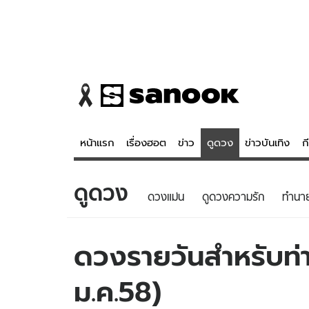
หน้าแรก
เรื่องฮอต
ข่าว
ดูดวง
ข่าวบันเทิง
ก
ดูดวง
ข่าว
ดูดวง - 
ดวงแม่น
ดูดวงความรัก
ทํานา
เรื่องฮอต
ดูดวง
ข่าว
หวยไทย
ดวงรายวันสำหรับท่าน
ข่าวบันเทิง
สถิติหวยไท
ม.ค.58)
ข่าวกีฬา
หวยลาว
ข่าวเศรษฐกิจ