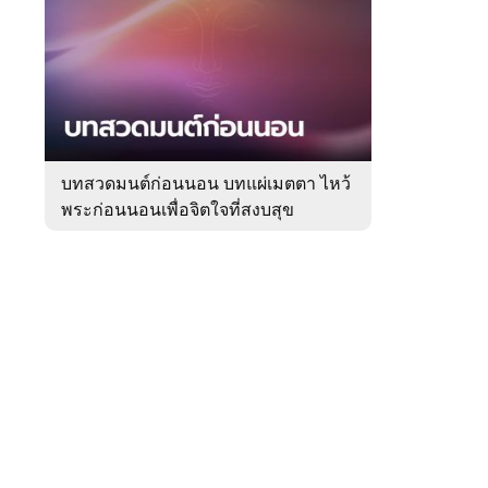
สัปดาห์
ของ
Sanook
ดูด
 WeTV
วง
บทสวดมนต์ก่อนนอน บทแผ่เมตตา ไหว้
พระก่อนนอนเพื่อจิตใจที่สงบสุข
ติดต่อโฆษณา
tencentthbd
sales@tencent.co.th
รา
ร้องเรียนเนื้อหาไม่เหมาะสม
แนะนำติชม แจ้งปัญหาการใช้งาน