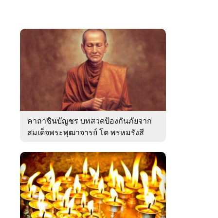
คาถาชินบัญชร บทสวดป้องกันภัยจาก
สมเด็จพระพุฒาจารย์ โต พรหมรังสี