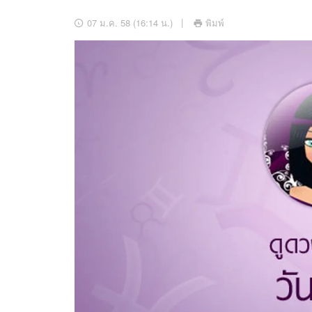
อัปเดตจีน
07 ม.ค. 58 (16:14 น.)
พิมพ์
เช็กข่าวชัวร์
ติดตามสนุกโซเชี
ดาวน์โหลดสนุกแอปฟรี
สงวนลิขสิทธิ์ ©
2569
บริษัท อิมเมจ ฟิวเจอร์ (ประเทศไทย) จำกัด