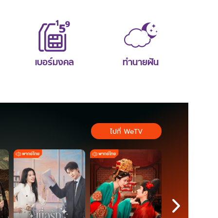
เบอร์มงคล
ทำนายฝัน
ไปที่ WeTV