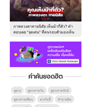
ภาพลวงตาทายนิสัย เห็นม้ากี่ตัว? คำ
ตอบเผย "จุดเด่น" ที่คนรอบตัวมองเห็น
ในตัวคุณ
คำค้นยอดฮิต
ดูดวง
ดูดวงรายวัน
ดูดวงรายปักษ์
ดูดวงรายเดือน
ดวงวันนี้
ทํานายฝัน