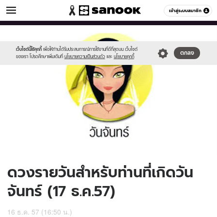
ดูดวง
เข้าสู่ระบบสมาชิก
หมวดอื่นๆ
//s.isanook.com/ho/0/ud/15/75245/170-
Sanook
//s.isanook.com/sr/0/images/logo-
600
60
mon_b.jpg
new-
sanook.png
เว็บไซต์นี้ใช้คุกกี้
เพื่อให้ท่านได้รับประสบการณ์การใช้งานที่ดีที่สุดบน เว็บไซต์
ตกลง
ของเรา โปรดศึกษาเพิ่มเติมที่
นโยบายความเป็นส่วนตัว
และ
นโยบายคุกกี้
ดวงรายวันสำหรับท่านที่เกิดวัน
จันทร์ (17 ธ.ค.57)
16 ธ.ค. 57 (16:50 น.)