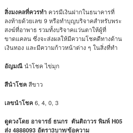
สิ่งมงคลที่ควรทำ
ควรมีเงินฝากในธนาคารที่
ลงท้ายด้วยเลข 9 หรือทำบุญบริจาคสำหรับพระ
สงฆ์ที่อาพาธ รวมทั้งบริจาคแว่นตาให้ผู้ที่
ขาดแคลน ซึ่งจะส่งผลให้มีความโชคดีทางด้าน
เงินทอง และมีความก้าวหน้าต่าง ๆ ในสิ่งที่ทำ
อัญมณี
นำโชค ไข่มุก
สีนำโชค
สีขาว
เลขนำโชค
6, 4, 0, 3
ดูดวง
โดย อาจารย์ ธนกร ตันติถาวร พิมพ์ H05
ส่ง 4888093 อัตรา3บาท/ข้อความ