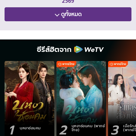
2569
ดูทั้งหมด
ซีรีส์ฮิตจาก
1
2
3
บุหงาซ่อนคม (พากย์
เมื่อรั
บุหงาซ่อนคม
ไทย)
(พากย์