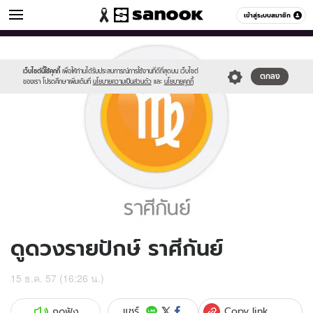
ดูดวง
เข้าสู่ระบบสมาชิก
หมวดอื่นๆ
//s.isanook.com/ho/0/ud/15/75189/06_virgo.jpg
Sanook
//s.isanook.com/sr/0/images/logo-
600
60
new-
sanook.png
เว็บไซต์นี้ใช้คุกกี้
เพื่อให้ท่านได้รับประสบการณ์การใช้งานที่ดีที่สุดบน เว็บไซต์
ตกลง
ของเรา โปรดศึกษาเพิ่มเติมที่
นโยบายความเป็นส่วนตัว
และ
นโยบายคุกกี้
ดูดวงรายปักษ์ ราศีกันย์
15 ธ.ค. 57 (16:26 น.)
Copy link
แชร์
กดฟัง