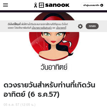
ดูดวง
เข้าสู่ระบบสมาชิก
หมวดอื่นๆ
//s.isanook.com/ho/0/ud/14/74769/170-
Sanook
//s.isanook.com/sr/0/images/logo-
600
60
sun_b.jpg
new-
sanook.png
เว็บไซต์นี้ใช้คุกกี้
เพื่อให้ท่านได้รับประสบการณ์การใช้งานที่ดีที่สุดบน เว็บไซต์
ตกลง
ของเรา โปรดศึกษาเพิ่มเติมที่
นโยบายความเป็นส่วนตัว
และ
นโยบายคุกกี้
ดวงรายวันสำหรับท่านที่เกิดวัน
อาทิตย์ (6 ธ.ค.57)
05 ธ.ค. 57 (12:05 น.)