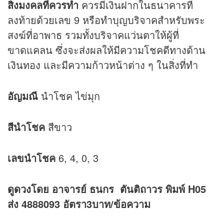
สิ่งมงคลที่ควรทำ
ควรมีเงินฝากในธนาคารที่
ลงท้ายด้วยเลข 9 หรือทำบุญบริจาคสำหรับพระ
สงฆ์ที่อาพาธ รวมทั้งบริจาคแว่นตาให้ผู้ที่
ขาดแคลน ซึ่งจะส่งผลให้มีความโชคดีทางด้าน
เงินทอง และมีความก้าวหน้าต่าง ๆ ในสิ่งที่ทำ
อัญมณี
นำโชค ไข่มุก
สีนำโชค
สีขาว
เลขนำโชค
6, 4, 0, 3
ดูดวง
โดย อาจารย์ ธนกร ตันติถาวร พิมพ์ H05
ส่ง 4888093 อัตรา3บาท/ข้อความ