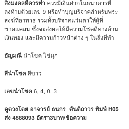
สิ่งมงคลที่ควรทำ
ควรมีเงินฝากในธนาคารที่
ลงท้ายด้วยเลข 9 หรือทำบุญบริจาคสำหรับพระ
สงฆ์ที่อาพาธ รวมทั้งบริจาคแว่นตาให้ผู้ที่
ขาดแคลน ซึ่งจะส่งผลให้มีความโชคดีทางด้าน
เงินทอง และมีความก้าวหน้าต่าง ๆ ในสิ่งที่ทำ
อัญมณี
นำโชค ไข่มุก
สีนำโชค
สีขาว
เลขนำโชค
6, 4, 0, 3
ดูดวง
โดย อาจารย์ ธนกร ตันติถาวร พิมพ์ H05
ส่ง 4888093 อัตรา3บาท/ข้อความ