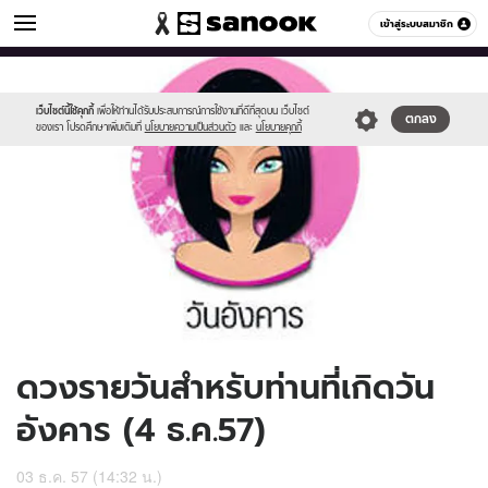
ดูดวง
เข้าสู่ระบบสมาชิก
หมวดอื่นๆ
//s.isanook.com/ho/0/ud/14/74681/170-
Sanook
//s.isanook.com/sr/0/images/logo-
600
60
tue_b.jpg
new-
sanook.png
เว็บไซต์นี้ใช้คุกกี้
เพื่อให้ท่านได้รับประสบการณ์การใช้งานที่ดีที่สุดบน เว็บไซต์
ตกลง
ของเรา โปรดศึกษาเพิ่มเติมที่
นโยบายความเป็นส่วนตัว
และ
นโยบายคุกกี้
ดวงรายวันสำหรับท่านที่เกิดวัน
อังคาร (4 ธ.ค.57)
03 ธ.ค. 57 (14:32 น.)