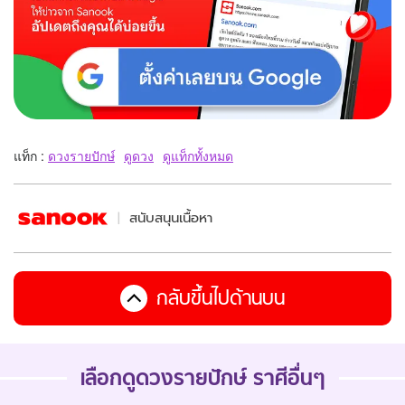
แท็ก :
ดวงรายปักษ์
ดูดวง
ดูแท็กทั้งหมด
สนับสนุนเนื้อหา
กลับขึ้นไปด้านบน
เลือกดู
ดวงรายปักษ์
ราศีอื่นๆ