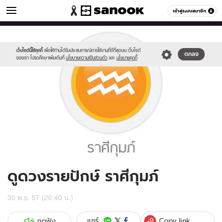
ดูดวง
เข้าสู่ระบบสมาชิก
หมวดอื่นๆ
//s.isanook.com/ho/0/ud/14/74441/011_aquarius.jpg
Sanook
//s.isanook.com/sr/0/images/logo-
600
60
new-
sanook.png
เว็บไซต์นี้ใช้คุกกี้
เพื่อให้ท่านได้รับประสบการณ์การใช้งานที่ดีที่สุดบน เว็บไซต์
ตกลง
ของเรา โปรดศึกษาเพิ่มเติมที่
นโยบายความเป็นส่วนตัว
และ
นโยบายคุกกี้
ดูดวงรายปักษ์ ราศีกุมภ์
30 พ.ย. 57 (20:40 น.)
Copy link
แชร์
กดฟัง