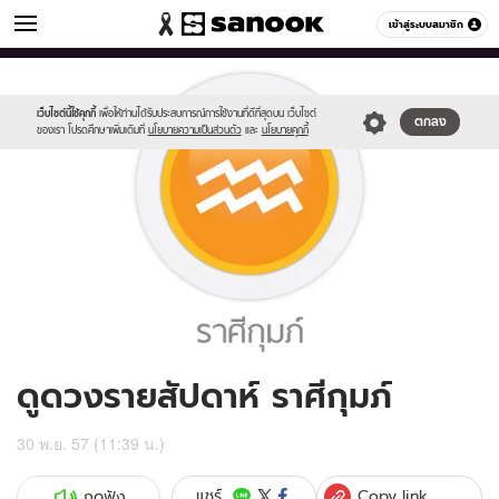
ดูดวง
เข้าสู่ระบบสมาชิก
หมวดอื่นๆ
//s.isanook.com/ho/0/ud/14/74345/011_aquarius.jpg
Sanook
//s.isanook.com/sr/0/images/logo-
600
60
new-
sanook.png
เว็บไซต์นี้ใช้คุกกี้
เพื่อให้ท่านได้รับประสบการณ์การใช้งานที่ดีที่สุดบน เว็บไซต์
ตกลง
ของเรา โปรดศึกษาเพิ่มเติมที่
นโยบายความเป็นส่วนตัว
และ
นโยบายคุกกี้
ดูดวงรายสัปดาห์ ราศีกุมภ์
30 พ.ย. 57 (11:39 น.)
Copy link
แชร์
กดฟัง