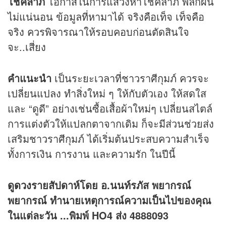
โชคลาภ
โอกาสในการแสวงหาโชคลาภ พลิกผัน
ไม่แน่นอน ข้อมูลที่หามาได้ จริงคือเท็จ เท็จคือ
จริง ควรพิจารณาให้รอบคอบก่อนตัดสินใจ
จะ..เสี่ยง
คำแนะนำ
เป็นระยะเวลาที่ชาวราศีกุมภ์ ควรจะ
เปลี่ยนแปลง ทำสิ่งใหม่ ๆ ให้กับตัวเอง ให้สดใส
และ “ดูดี” อย่างเช่นซื้อเสื้อผ้าใหม่ๆ เปลี่ยนสไตล์
การแต่งตัวให้แปลกตาจากเดิม ก็จะมีส่วนช่วยส่ง
เสริมชาวราศีกุมภ์ ได้เริ่มต้นประสบความสำเร็จ
ทั้งการเงิน การงาน และความรัก ในปีนี้
ดูดวง
รายสัปดาห์โดย อ.นนท์รภัส พยากรณ์
พยากรณ์ ทำนายเหตุการณ์ความเป็นไปของคุณ
ในแต่ละวัน ...พิมพ์ HO4 ส่ง 4888093