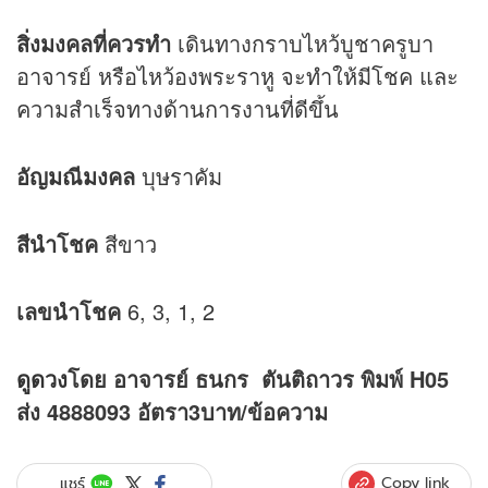
สิ่งมงคลที่ควรทำ
เดินทางกราบไหว้บูชาครูบา
อาจารย์ หรือไหว้องพระราหู จะทำให้มีโชค และ
ความสำเร็จทางด้านการงานที่ดีขึ้น
อัญมณีมงคล
บุษราคัม
สีนำโชค
สีขาว
เลขนำโชค
6, 3, 1, 2
ดูดวง
โดย อาจารย์ ธนกร ตันติถาวร พิมพ์ H05
ส่ง 4888093 อัตรา3บาท/ข้อความ
Copy link
แชร์