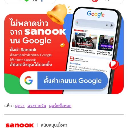
แท็ก :
ดูดวง
ดวงรายวัน
ดูแท็กทั้งหมด
สนับสนุนเนื้อหา