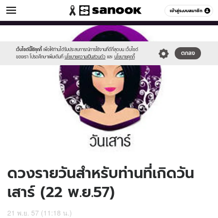
ดูดวง
เข้าสู่ระบบสมาชิก
หมวดอื่นๆ
//s.isanook.com/ho/0/ud/14/74061/170-
Sanook
//s.isanook.com/sr/0/images/logo-
600
60
sat_b.jpg
new-
sanook.png
เว็บไซต์นี้ใช้คุกกี้
เพื่อให้ท่านได้รับประสบการณ์การใช้งานที่ดีที่สุดบน เว็บไซต์
ตกลง
ของเรา โปรดศึกษาเพิ่มเติมที่
นโยบายความเป็นส่วนตัว
และ
นโยบายคุกกี้
ดวงรายวันสำหรับท่านที่เกิดวัน
เสาร์ (22 พ.ย.57)
21 พ.ย. 57 (11:18 น.)