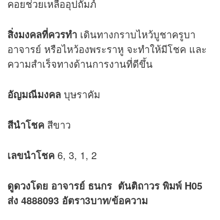
คอยช่วยเหลืออุปถัมภ์
สิ่งมงคลที่ควรทำ
เดินทางกราบไหว้บูชาครูบา
อาจารย์ หรือไหว้องพระราหู จะทำให้มีโชค และ
ความสำเร็จทางด้านการงานที่ดีขึ้น
อัญมณีมงคล
บุษราคัม
สีนำโชค
สีขาว
เลขนำโชค
6, 3, 1, 2
ดูดวง
โดย อาจารย์ ธนกร ตันติถาวร พิมพ์ H05
ส่ง 4888093 อัตรา3บาท/ข้อความ