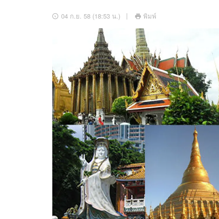
อัปเดตจีน
04 ก.ย. 58 (18:53 น.)
พิมพ์
เช็กข่าวชัวร์
ติดตามสนุกโซเชี
ดาวน์โหลดสนุกแอปฟรี
สงวนลิขสิทธิ์ ©
2569
บริษัท อิมเมจ ฟิวเจอร์ (ประเทศไทย) จำกัด