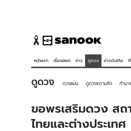
หน้าแรก
เรื่องฮอต
ข่าว
ดูดวง
ข่าวบันเทิง
ก
ดูดวง
ข่าว
ดูดวง - 
ดวงแม่น
ดูดวงความรัก
ทํานา
เรื่องฮอต
ดูดวง
ข่าว
หวยไทย
ขอพรเสริมดวง สถานที่
ข่าวบันเทิง
สถิติหวยไท
ไทยและต่างประเทศ
ข่าวกีฬา
หวยลาว
ข่าวเศรษฐกิจ