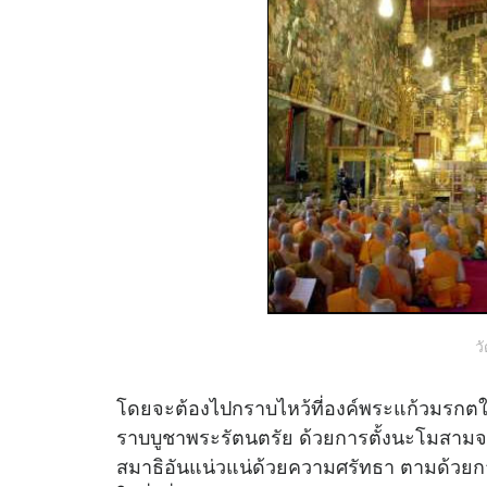
ว
โดยจะต้องไปกราบไหว้ที่องค์พระแก้วมรกตในโ
ราบบูชาพระรัตนตรัย ด้วยการตั้งนะโมสาม
สมาธิอันแน่วแน่ด้วยความศรัทธา ตามด้ว