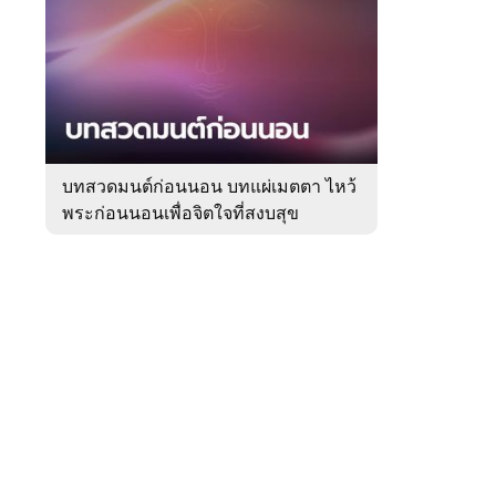
สัปดาห์
ของ
หมวด
ความ
 WeTV
เชื่อ
บทสวดมนต์ก่อนนอน บทแผ่เมตตา ไหว้
พระก่อนนอนเพื่อจิตใจที่สงบสุข
ติดต่อโฆษณา
tencentthbd
sales@tencent.co.th
รา
ร้องเรียนเนื้อหาไม่เหมาะสม
แนะนำติชม แจ้งปัญหาการใช้งาน