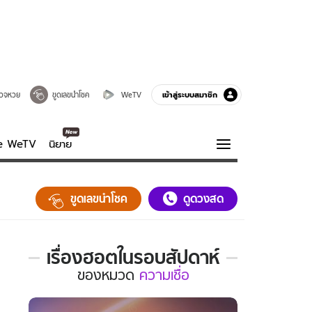
เข้าสู่ระบบสมาชิก
วจหวย
ขูดเลขนำโชค
WeTV
ve WeTV
นิยาย
รบรส
ความรู้รอบตัว
ขูดเลขนำโชค
ดูดวงสด
ฮาวทู
กูรู-รอบรู้
เรื่องฮอตในรอบสัปดาห์
เรื่อง
ของ
หมวด
ความเชื่อ
ฮอต
ใน
รอบ