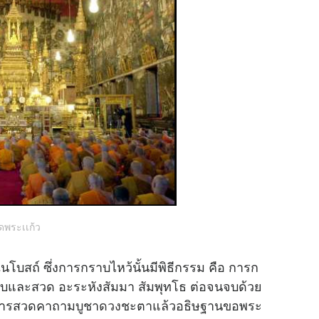
ัดพระเเก้ว
บสถ์ ซึ่งการกราบไหว้นั้นมีพิธีกรรม คือ การก
จบและสวด อะระหังสัมมา สัมพุทโธ ต่อจนจบด้วย
ยการสวดคาถามบูชา
ดวง
ชะตาแล้วอธิษฐานขอพระ