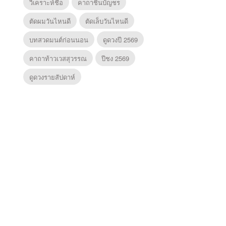
วิเคราะห์ชื่อ
คาถาชินบัญชร
ตัดผมวันไหนดี
ตัดเล็บวันไหนดี
บทสวดมนต์ก่อนนอน
ดูดวงปี 2569
คาถาท้าวเวสสุวรรณ
ปีชง 2569
ดูดวงรายสัปดาห์