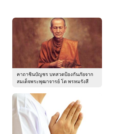
คาถาชินบัญชร บทสวดป้องกันภัยจาก
สมเด็จพระพุฒาจารย์ โต พรหมรังสี