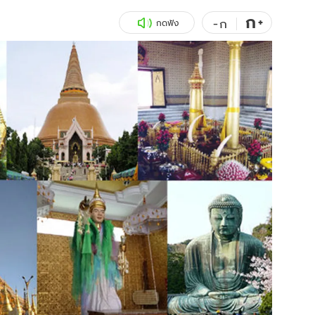
ก
สุขภาพ
+
ดูทีวี
-
ก
กดฟัง
เที่ยว-กิน
WeTV
Tasteful Thailand
Exclusive
Sanook Choice
นิยาย
ยลได้ที่
ร่วมงานกับเ