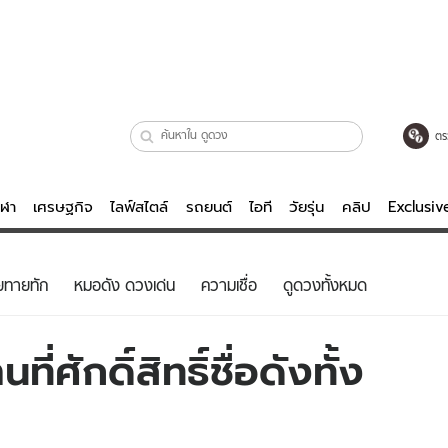
ตร
ีฬา
เศรษฐกิจ
ไลฟ์สไตล์
รถยนต์
ไอที
วัยรุ่น
คลิป
Exclusi
ตรวจหวย
ไลฟ์สไตล์
บันเทิงค
ยทายทัก
หมอดัง ดวงเด่น
ความเชื่อ
ดูดวงทั้งหมด
ผู้หญิง
หนัง-ละคร
ผู้ชาย
เพลง
ศักดิ์สิทธิ์ชื่อดังทั้ง
ย
วัยรุ่น
เกมส์
ไอที
คลิป
รถยนต์
พอดแคสต์