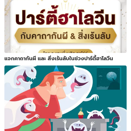
แจกคาถากันผี และ สิ่งเร้นลับในช่วงปาร์ตี้ฮาโลวีน