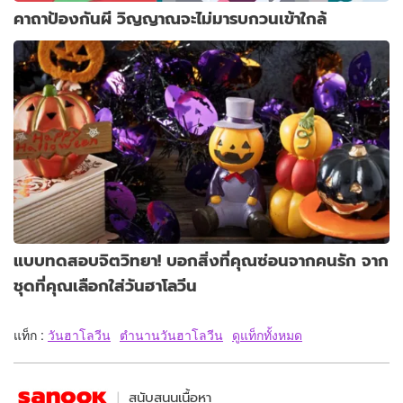
คาถาป้องกันผี วิญญาณจะไม่มารบกวนเข้าใกล้
แบบทดสอบจิตวิทยา! บอกสิ่งที่คุณซ่อนจากคนรัก จาก
ชุดที่คุณเลือกใส่วันฮาโลวีน
แท็ก :
วันฮาโลวีน
ตำนานวันฮาโลวีน
ดูแท็กทั้งหมด
สนับสนุนเนื้อหา