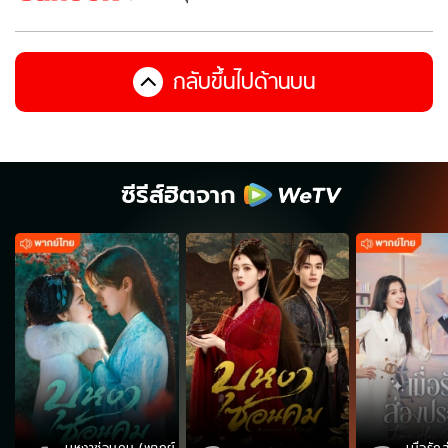
กลับขึ้นไปด้านบน
ซีรีส์ฮิตจาก
บุหงาซ่อนคม (พากย์
เมื่อรั