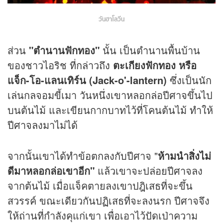
วันฮาโลวีน
ส่วน
"ตำนานฟักทอง"
นั้น เป็นตำนานพื้นบ้าน
ของชาวไอริช ที่กล่าวถึง
ตะเกียงฟักทอง หรือ
แจ็ก-โอ-แลนเทิร์น (Jack-o'-lantern)
ซึ่งเป็นนัก
เล่นกลจอมขี้เมา วันหนึ่งเขาหลอกล่อปีศาจขึ้นไป
บนต้นไม้ และเขียนกากบาทไว้ที่โคนต้นไม้ ทำให้
ปีศาจลงมาไม่ได้
จากนั้นเขาได้ทำข้อตกลงกับปีศาจ "
ห้ามนำสิ่งไม่
ดีมาหลอกล่อเขาอีก"
แล้วเขาจะปล่อยปีศาจลง
จากต้นไม้ เมื่อแจ็คตายลงเขาปฎิเสธที่จะขึ้น
สวรรค์ ขณะเดียวกันปฏิเสธที่จะลงนรก ปีศาจจึง
ให้ถ่านที่กำลังคุแก่เขา เพื่อเอาไว้ปัดเป่าความ