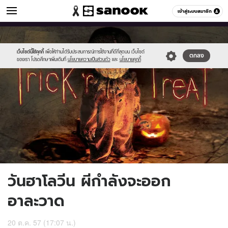
ดูดวง
เข้าสู่ระบบสมาชิก
หมวดอื่นๆ
//s.isanook.com/ho/0/ud/14/72281/hm.jpg
Sanook
//s.isanook.com/sr/0/images/logo-
600
60
new-
sanook.png
เว็บไซต์นี้ใช้คุกกี้
เพื่อให้ท่านได้รับประสบการณ์การใช้งานที่ดีที่สุดบน เว็บไซต์
ตกลง
ของเรา โปรดศึกษาเพิ่มเติมที่
นโยบายความเป็นส่วนตัว
และ
นโยบายคุกกี้
วันฮาโลวีน ผีกำลังจะออก
อาละวาด
20 ต.ค. 57 (17:07 น.)