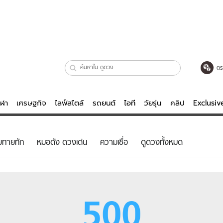
ตร
ีฬา
เศรษฐกิจ
ไลฟ์สไตล์
รถยนต์
ไอที
วัยรุ่น
คลิป
Exclusi
ตรวจหวย
ไลฟ์สไตล์
บันเทิงค
ยทายทัก
หมอดัง ดวงเด่น
ความเชื่อ
ดูดวงทั้งหมด
ผู้หญิง
หนัง-ละคร
ผู้ชาย
เพลง
ย
วัยรุ่น
เกมส์
500
ไอที
คลิป
รถยนต์
พอดแคสต์