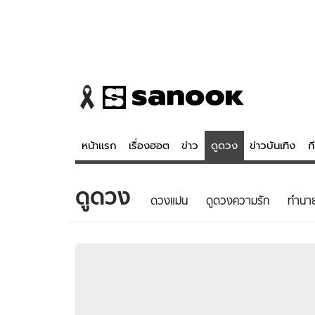
หน้าแรก
เรื่องฮอต
ข่าว
ดูดวง
ข่าวบันเทิง
ก
ดูดวง
ข่าว
ดูดวง - 
ดวงแม่น
ดูดวงความรัก
ทํานา
เรื่องฮอต
ดูดวง
ข่าว
หวยไทย
ข่าวบันเทิง
สถิติหวยไท
ข่าวกีฬา
หวยลาว
ข่าวเศรษฐกิจ