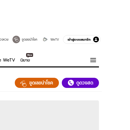
เข้าสู่ระบบสมาชิก
วจหวย
ขูดเลขนำโชค
WeTV
ve WeTV
นิยาย
รบรส
ความรู้รอบตัว
ขูดเลขนำโชค
ดูดวงสด
ฮาวทู
กูรู-รอบรู้