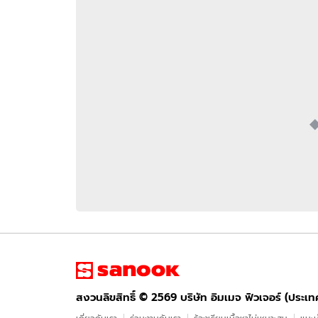
อัปเดตจีน
เช็กข่าวชัวร์
ติดตามสนุกโซเชี
ดาวน์โหลดสนุกแอปฟรี
สงวนลิขสิทธิ์ ©
2569
บริษัท อิมเมจ ฟิวเจอร์ (ประเทศไทย) จำกัด
สงวนลิขสิทธิ์ ©
2569
บริษัท อิมเมจ ฟิวเจอร์ (ประเ