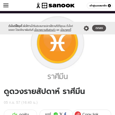
ดูดวง
เข้าสู่ระบบสมาชิก
หมวดอื่นๆ
//s.isanook.com/ho/0/ud/13/69861/012_pisces.jpg
Sanook
//s.isanook.com/sr/0/images/logo-
600
60
new-
sanook.png
เว็บไซต์นี้ใช้คุกกี้
เพื่อให้ท่านได้รับประสบการณ์การใช้งานที่ดีที่สุดบน เว็บไซต์
ตกลง
ของเรา โปรดศึกษาเพิ่มเติมที่
นโยบายความเป็นส่วนตัว
และ
นโยบายคุกกี้
ดูดวงรายสัปดาห์ ราศีมีน
05 ก.ย. 57 (16:40 น.)
Copy link
แชร์
กดฟัง