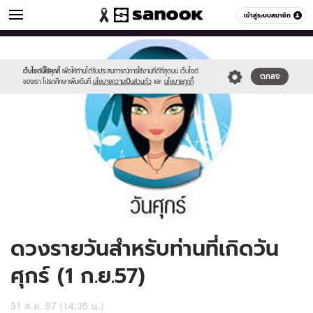
ดูดวง
เข้าสู่ระบบสมาชิก
หมวดอื่นๆ
//s.isanook.com/ho/0/ud/13/69617/170-
Sanook
//s.isanook.com/sr/0/images/logo-
600
60
fri_b.jpg
new-
sanook.png
เว็บไซต์นี้ใช้คุกกี้
เพื่อให้ท่านได้รับประสบการณ์การใช้งานที่ดีที่สุดบน เว็บไซต์
ตกลง
ของเรา โปรดศึกษาเพิ่มเติมที่
นโยบายความเป็นส่วนตัว
และ
นโยบายคุกกี้
ดวงรายวันสำหรับท่านที่เกิดวัน
ศุกร์ (1 ก.ย.57)
31 ส.ค. 57 (14:35 น.)