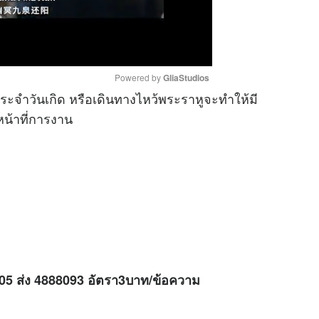
Powered by 
GliaStudios
ะจำวันเกิด หรือเดินทางไหว้พระราหูจะทำให้มี
น้าที่การงาน
M
u
t
e
H05 ส่ง 4888093 อัตรา3บาท/ข้อความ