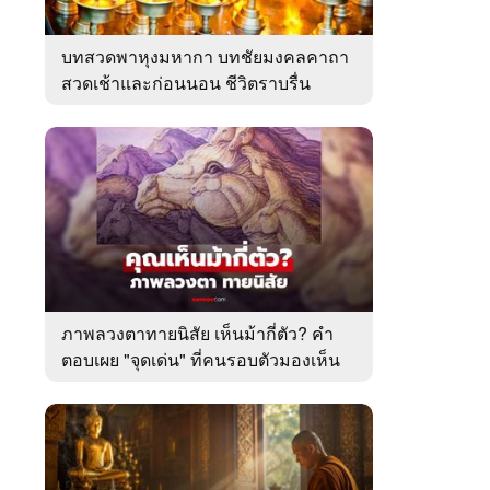
บทสวดพาหุงมหากา บทชัยมงคลคาถา
สวดเช้าและก่อนนอน ชีวิตราบรื่น
ภาพลวงตาทายนิสัย เห็นม้ากี่ตัว? คำ
ตอบเผย "จุดเด่น" ที่คนรอบตัวมองเห็น
ในตัวคุณ