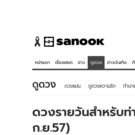
หน้าแรก
เรื่องฮอต
ข่าว
ดูดวง
ข่าวบันเทิง
ก
ดูดวง
ข่าว
ดูดวง - 
ดวงแม่น
ดูดวงความรัก
ทํานา
เรื่องฮอต
ดูดวง
ข่าว
หวยไทย
ดวงรายวันสำหรับท่าน
ข่าวบันเทิง
สถิติหวยไท
ก.ย.57)
ข่าวกีฬา
หวยลาว
ข่าวเศรษฐกิจ