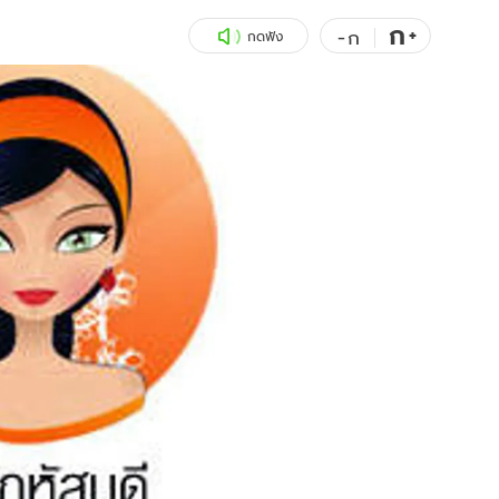
ก
สุขภาพ
+
ดูทีวี
-
ก
กดฟัง
เที่ยว-กิน
WeTV
Tasteful Thailand
Exclusive
Sanook Choice
นิยาย
ยลได้ที่
ร่วมงานกับเ