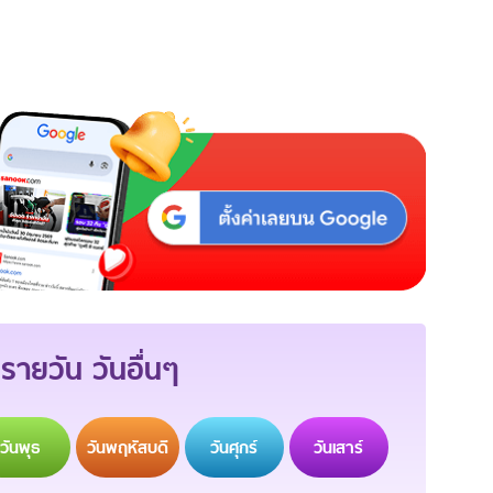
รายวัน วันอื่นๆ
วัน
พุธ
วัน
พฤหัสบดี
วัน
ศุกร์
วัน
เสาร์