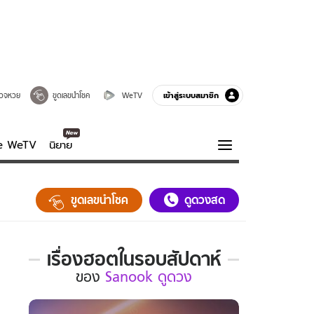
เข้าสู่ระบบสมาชิก
วจหวย
ขูดเลขนำโชค
WeTV
ve WeTV
นิยาย
รบรส
ความรู้รอบตัว
ขูดเลขนำโชค
ดูดวงสด
ฮาวทู
กูรู-รอบรู้
เรื่องฮอตในรอบสัปดาห์
เรื่อง
ของ
Sanook ดูดวง
ฮอต
ใน
รอบ