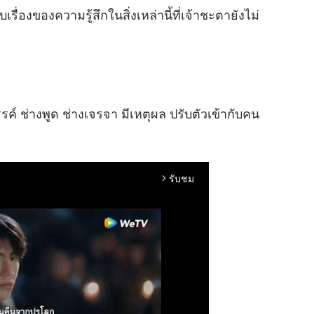
เรื่องของความรู้สึกในสิ่งเหล่านี้ที่เจ้าชะตายังไม่
ค์ ช่างพูด ช่างเจรจา มีเหตุผล ปรับตัวเข้ากับคน
รับชม
arrow_forward_ios