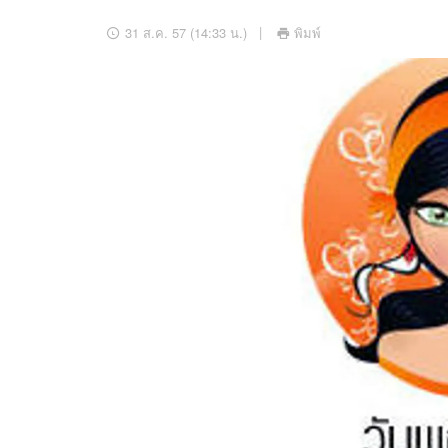
อัปเดตจีน
31 ส.ค. 57 (14:33 น.)
พิมพ์
เช็กข่าวชัวร์
ติดตามสนุกโซเชี
ดาวน์โหลดสนุกแอปฟรี
สงวนลิขสิทธิ์ ©
2569
บริษัท อิมเมจ ฟิวเจอร์ (ประเทศไทย) จำกัด