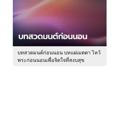
สัปดาห์
ของ
Sanook
ดูด
 WeTV
วง
บทสวดมนต์ก่อนนอน บทแผ่เมตตา ไหว้
พระก่อนนอนเพื่อจิตใจที่สงบสุข
ติดต่อโฆษณา
tencentthbd
sales@tencent.co.th
รา
ร้องเรียนเนื้อหาไม่เหมาะสม
แนะนำติชม แจ้งปัญหาการใช้งาน