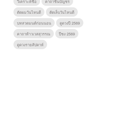
วิเคราะห์ชื่อ
คาถาชินบัญชร
ตัดผมวันไหนดี
ตัดเล็บวันไหนดี
บทสวดมนต์ก่อนนอน
ดูดวงปี 2569
คาถาท้าวเวสสุวรรณ
ปีชง 2569
ดูดวงรายสัปดาห์