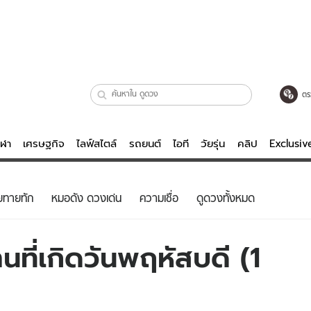
ตร
ีฬา
เศรษฐกิจ
ไลฟ์สไตล์
รถยนต์
ไอที
วัยรุ่น
คลิป
Exclusi
ตรวจหวย
ไลฟ์สไตล์
บันเทิงค
ยทายทัก
หมอดัง ดวงเด่น
ความเชื่อ
ดูดวงทั้งหมด
ผู้หญิง
หนัง-ละคร
ผู้ชาย
เพลง
ที่เกิดวันพฤหัสบดี (1
ย
วัยรุ่น
เกมส์
ไอที
คลิป
รถยนต์
พอดแคสต์