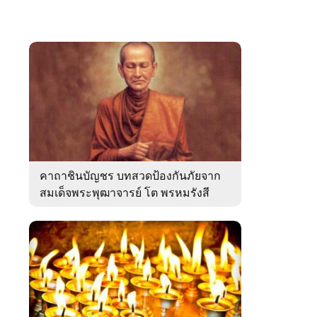
คาถาชินบัญชร บทสวดป้องกันภัยจาก
สมเด็จพระพุฒาจารย์ โต พรหมรังสี