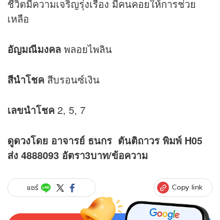
ชีวิตมีความเจริญรุ่งเรือง มีคนคอยให้การช่วย
เหลือ
อัญมณีมงคล
พลอยไพลิน
สีนำโชค
สีบรอนซ์เงิน
เลขนำโชค
2, 5, 7
ดู
ดวง
โดย อาจารย์ ธนกร ตันติถาวร พิมพ์ H05
ส่ง 4888093 อัตรา3บาท/ข้อความ
Copy link
แชร์