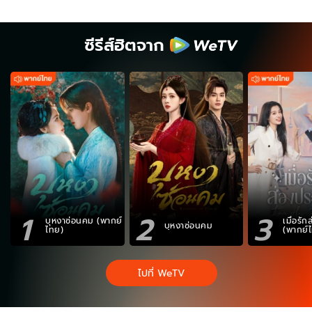
ซีรีส์ฮิตจาก
1
2
3
บุหงาซ่อนคม (พากย์
เมื่อรั
บุหงาซ่อนคม
ไทย)
(พากย์
ไปที่ WeTV