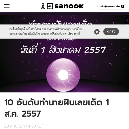
ดูดวง
เข้าสู่ระบบสมาชิก
หมวดอื่นๆ
//s.isanook.com/ho/0/ud/13/67733/mm1.jpg
Sanook
//s.isanook.com/sr/0/images/logo-
600
60
new-
sanook.png
เว็บไซต์นี้ใช้คุกกี้
เพื่อให้ท่านได้รับประสบการณ์การใช้งานที่ดีที่สุดบน เว็บไซต์
ตกลง
ของเรา โปรดศึกษาเพิ่มเติมที่
นโยบายความเป็นส่วนตัว
และ
นโยบายคุกกี้
10 อันดับทำนายฝันเลขเด็ด 1
ส.ค. 2557
29 ก.ค. 57 (14:50 น.)