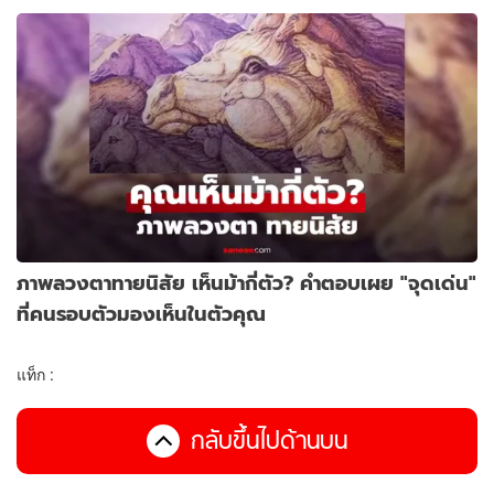
ภาพลวงตาทายนิสัย เห็นม้ากี่ตัว? คำตอบเผย "จุดเด่น"
ที่คนรอบตัวมองเห็นในตัวคุณ
แท็ก :
กลับขึ้นไปด้านบน