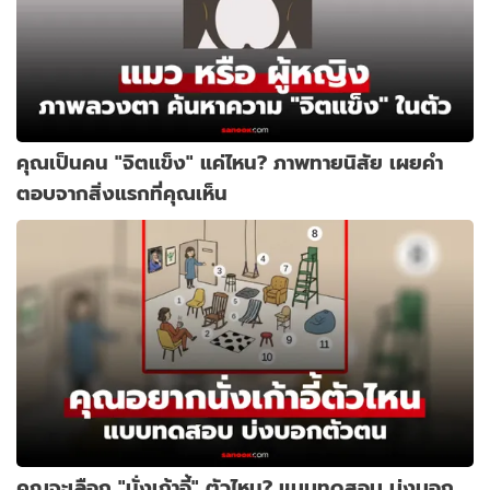
คุณเป็นคน "จิตแข็ง" แค่ไหน? ภาพทายนิสัย เผยคำ
ตอบจากสิ่งแรกที่คุณเห็น
คุณจะเลือก "นั่งเก้าอี้" ตัวไหน? แบบทดสอบ บ่งบอก