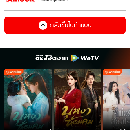
กลับขึ้นไปด้านบน
ซีรีส์ฮิตจาก