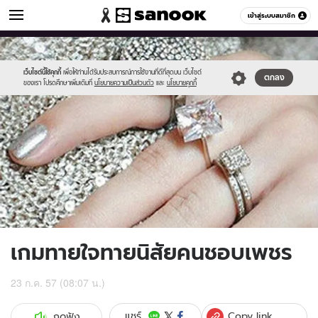
ดูดวง
เข้าสู่ระบบสมาชิก
หมวดอื่นๆ
//s.isanook.com/ho/0/ud/13/67501/m.jpg
Sanook
//s.isanook.com/sr/0/images/logo-
600
60
new-
sanook.png
เว็บไซต์นี้ใช้คุกกี้
เพื่อให้ท่านได้รับประสบการณ์การใช้งานที่ดีที่สุดบน เว็บไซต์
ตกลง
ของเรา โปรดศึกษาเพิ่มเติมที่
นโยบายความเป็นส่วนตัว
และ
นโยบายคุกกี้
เกมทายใจทายนิสัยคนชอบเพชร
23 ก.ค. 57 (08:07 น.)
Copy link
แชร์
กดฟัง