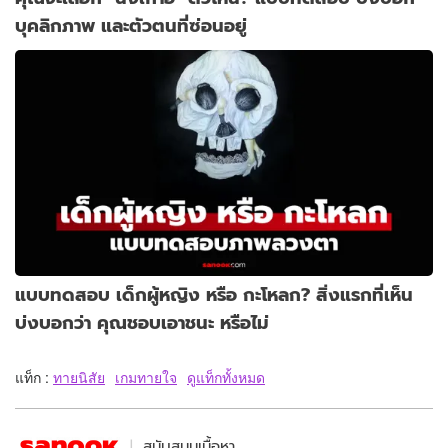
บุคลิกภาพ และตัวตนที่ซ่อนอยู่
แบบทดสอบ เด็กผู้หญิง หรือ กะโหลก? สิ่งแรกที่เห็น
บ่งบอกว่า คุณชอบเอาชนะ หรือไม่
แท็ก :
ทายนิสัย
เกมทายใจ
ดูแท็กทั้งหมด
สนับสนุนเนื้อหา