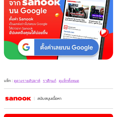
แท็ก :
ดูดวงรายสัปดาห์
ราศีกุมภ์
ดูแท็กทั้งหมด
สนับสนุนเนื้อหา