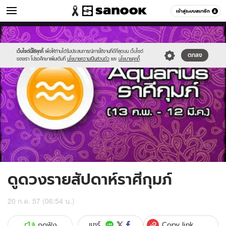
ดูดวง
เข้าสู่ระบบสมาชิก
หมวดอื่นๆ
//s.isanook.com/ho/0/ud/13/67333/2aquarius.jpg
Sanook
//s.isanook.com/sr/0/images/logo-
600
60
new-
sanook.png
เว็บไซต์นี้ใช้คุกกี้
เพื่อให้ท่านได้รับประสบการณ์การใช้งานที่ดีที่สุดบน เว็บไซต์
ตกลง
ของเรา โปรดศึกษาเพิ่มเติมที่
นโยบายความเป็นส่วนตัว
และ
นโยบายคุกกี้
ดูดวงรายสัปดาห์ราศีกุมภ์
20 ก.ค. 57 (06:54 น.)
Copy link
แชร์
กดฟัง