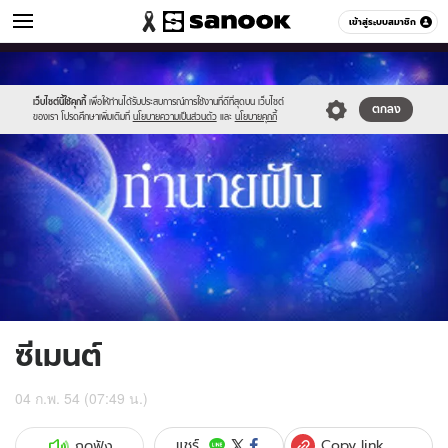
ดูดวง
เข้าสู่ระบบสมาชิก
หมวดอื่นๆ
//s.isanook.com/ho/0/ud/1/6657/g_300x200.jpg
Sanook
//s.isanook.com/sr/0/images/logo-
600
60
new-
sanook.png
เว็บไซต์นี้ใช้คุกกี้
เพื่อให้ท่านได้รับประสบการณ์การใช้งานที่ดีที่สุดบน เว็บไซต์
ตกลง
ของเรา โปรดศึกษาเพิ่มเติมที่
นโยบายความเป็นส่วนตัว
และ
นโยบายคุกกี้
ซีเมนต์
04 ก.พ. 54 (07:49 น.)
Copy link
แชร์
กดฟัง