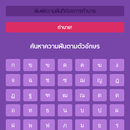
ทำนาย!
ค้นหาความฝันตามตัวอักษร
ก
ข
ฃ
ค
ฅ
ฆ
ง
จ
ฉ
ช
ซ
ฌ
ญ
ฎ
ฏ
ฐ
ฑ
ฒ
ณ
ด
ต
ถ
ท
ธ
น
บ
ป
ผ
ฝ
พ
ฟ
ภ
ม
ย
ร