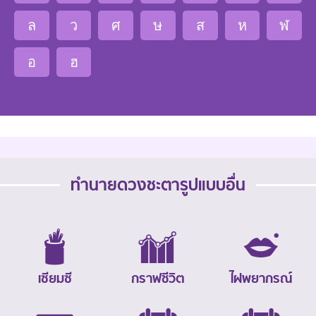
ล
ว
ศ
ษ
ส
ห
ฬ
อ
ฮ
ทำนายดวงชะตารูปแบบอื่น
เซียมซี
กราฟชีวิต
ไฝพยากรณ์