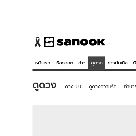
หน้าแรก
เรื่องฮอต
ข่าว
ดูดวง
ข่าวบันเทิง
ก
ดูดวง
ข่าว
ดูดวง - 
ดวงแม่น
ดูดวงความรัก
ทํานา
เรื่องฮอต
ดูดวง
ข่าว
หวยไทย
ข่าวบันเทิง
สถิติหวยไท
ข่าวกีฬา
หวยลาว
ข่าวเศรษฐกิจ