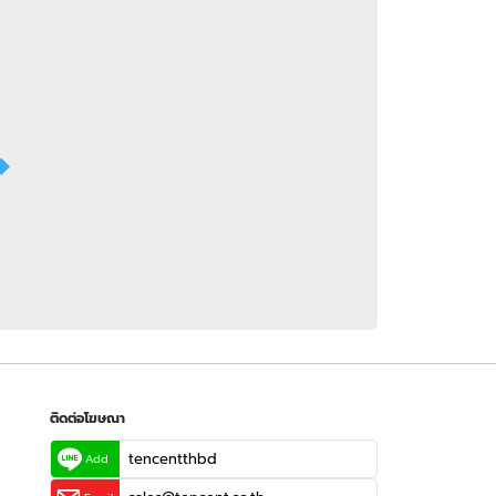
 WeTV
ติดต่อโฆษณา
tencentthbd
sales@tencent.co.th
รา
ร้องเรียนเนื้อหาไม่เหมาะสม
แนะนำติชม แจ้งปัญหาการใช้งาน
ติดต่อโฆษณา
tencentthbd
Add