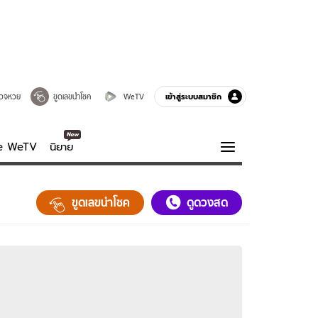
เข้าสู่ระบบสมาชิก
วจหวย
ขูดเลขนำโชค
WeTV
ve WeTV
นิยาย
รบรส
ความรู้รอบตัว
ขูดเลขนำโชค
ดูดวงสด
ฮาวทู
กูรู-รอบรู้