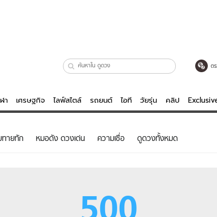
ตร
ีฬา
เศรษฐกิจ
ไลฟ์สไตล์
รถยนต์
ไอที
วัยรุ่น
คลิป
Exclusi
ตรวจหวย
ไลฟ์สไตล์
บันเทิงค
ยทายทัก
หมอดัง ดวงเด่น
ความเชื่อ
ดูดวงทั้งหมด
ผู้หญิง
หนัง-ละคร
ผู้ชาย
เพลง
ย
วัยรุ่น
เกมส์
500
ไอที
คลิป
รถยนต์
พอดแคสต์