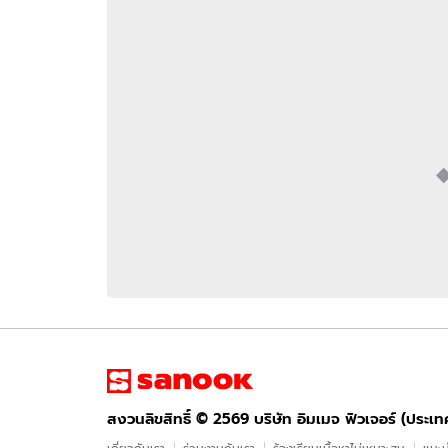
อัปเดตจีน
เช็กข่าวชัวร์
ติดตามสนุกโซเชี
ดาวน์โหลดสนุกแอปฟรี
สงวนลิขสิทธิ์ ©
2569
บริษัท อิมเมจ ฟิวเจอร์ (ประเทศไทย) จำกัด
สงวนลิขสิทธิ์ ©
2569
บริษัท อิมเมจ ฟิวเจอร์ (ประเ