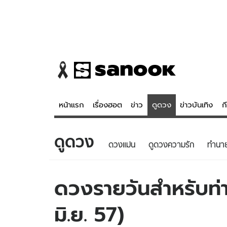
หน้าแรก
เรื่องฮอต
ข่าว
ดูดวง
ข่าวบันเทิง
ก
ดูดวง
ข่าว
ดูดวง - 
ดวงแม่น
ดูดวงความรัก
ทํานา
เรื่องฮอต
ดูดวง
ข่าว
หวยไทย
ดวงรายวันสำหรับท่าน
ข่าวบันเทิง
สถิติหวยไท
มิ.ย. 57)
ข่าวกีฬา
หวยลาว
ข่าวเศรษฐกิจ