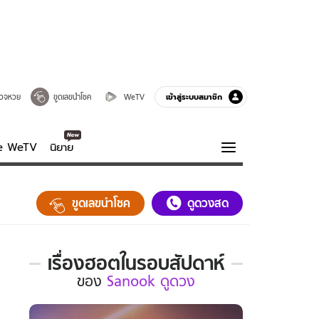
เข้าสู่ระบบสมาชิก
วจหวย
ขูดเลขนำโชค
WeTV
ve WeTV
นิยาย
รบรส
ความรู้รอบตัว
ขูดเลขนำโชค
ดูดวงสด
ฮาวทู
กูรู-รอบรู้
เรื่องฮอตในรอบสัปดาห์
เรื่อง
ของ
Sanook ดูดวง
ฮอต
ใน
รอบ