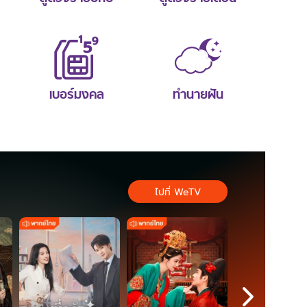
เบอร์มงคล
ทำนายฝัน
ไปที่ WeTV