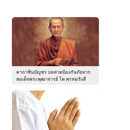
คาถาชินบัญชร บทสวดป้องกันภัยจาก
สมเด็จพระพุฒาจารย์ โต พรหมรังสี