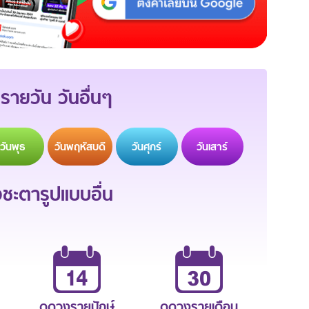
รายวัน วันอื่นๆ
วัน
พุธ
วัน
พฤหัสบดี
วัน
ศุกร์
วัน
เสาร์
ะตารูปแบบอื่น
ดูดวงรายปักษ์
ดูดวงรายเดือน