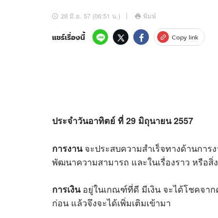
อัปเดตจีน
28 มิ.ย. 57 (06:51 น.)
พิมพ์
เช็กข่าวชัวร์
แชร์เรื่องนี้
Copy link
ติดตามสนุกโซเชี
ดาวน์โหลดสนุกแอปฟรี
ประจำวันอาทิตย์ ที่ 29 มิถุนายน 2557
สงวนลิขสิทธิ์ ©
2569
บริษัท อิมเมจ ฟิวเจอร์ (ประเทศไทย) จำกัด
จะประสบความสำเร็จทางด้านการงาน 
การงาน
พัฒนาความสามารถ และในเรื่องราว หรือสิ่งเห
อยู่ในเกณฑ์ที่ดี มีเงิน จะได้โชคจ
การเงิน
ก่อน แล้วจึงจะได้เพิ่มเติมเข้ามา