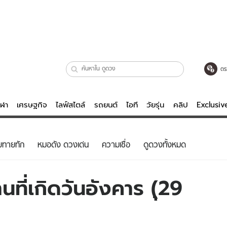
ตร
ีฬา
เศรษฐกิจ
ไลฟ์สไตล์
รถยนต์
ไอที
วัยรุ่น
คลิป
Exclusi
ตรวจหวย
ไลฟ์สไตล์
บันเทิงค
ยทายทัก
หมอดัง ดวงเด่น
ความเชื่อ
ดูดวงทั้งหมด
ผู้หญิง
หนัง-ละคร
ผู้ชาย
เพลง
ที่เกิดวันอังคาร (ุ29
ย
วัยรุ่น
เกมส์
ไอที
คลิป
รถยนต์
พอดแคสต์