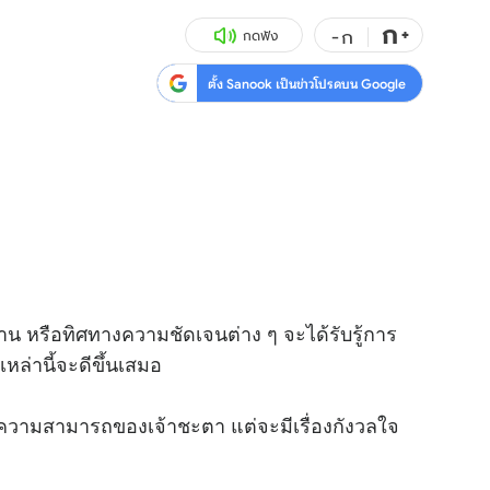
ก
สุขภาพ
+
ดูทีวี
-
ก
กดฟัง
เที่ยว-กิน
WeTV
ตั้ง Sanook เป็นข่าวโปรดบน Google
Tasteful Thailand
Exclusive
Sanook Choice
นิยาย
ยลได้ที่
ร่วมงานกับเ
หรือทิศทางความชัดเจนต่าง ๆ จะได้รับรู้การ
ล่านี้จะดีขึ้นเสมอ
ากความสามารถของเจ้าชะตา แต่จะมีเรื่องกังวลใจ