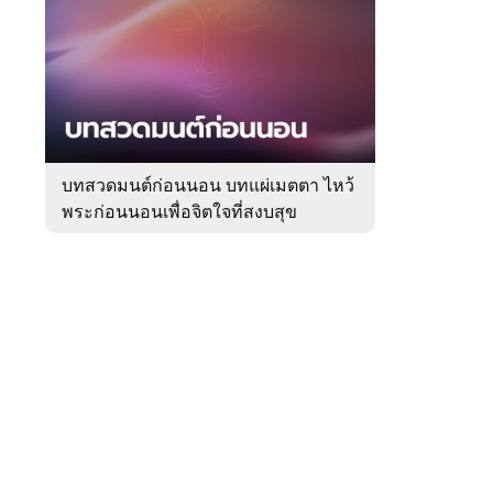
สัปดาห์
ของ
Sanook
ดูด
 WeTV
วง
บทสวดมนต์ก่อนนอน บทแผ่เมตตา ไหว้
พระก่อนนอนเพื่อจิตใจที่สงบสุข
ติดต่อโฆษณา
tencentthbd
sales@tencent.co.th
รา
ร้องเรียนเนื้อหาไม่เหมาะสม
แนะนำติชม แจ้งปัญหาการใช้งาน