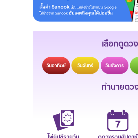
เลือกดูดวง
วัน
อาทิตย์
วัน
จันทร์
วัน
อังคาร
ทำนายดวงช
ไพ่ยิปซีรายวัน
ดูดวงรายสัปดาห์