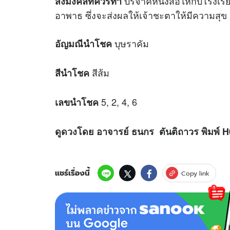
บริจาคหนังสือให้กับโรงเรีย
สิ่งมงคลที่ควรทำ
อาพาธ ซึ่งจะส่งผลให้เจ้าชะตาให้มีความสุ
บุษราคัม
อัญมณีนำโชค
สีส้ม
สีนำโชค
5, 2, 4, 6
เลขนำโชค
ดู
ดวง
โดย อาจารย์ ธนกร ตันติถาวร พิมพ์ 
แชร์เรื่องนี้
Copy link