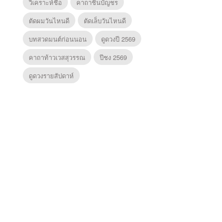
วิเคราะห์ชื่อ
คาถาชินบัญชร
ตัดผมวันไหนดี
ตัดเล็บวันไหนดี
บทสวดมนต์ก่อนนอน
ดูดวงปี 2569
คาถาท้าวเวสสุวรรณ
ปีชง 2569
ดูดวงรายสัปดาห์