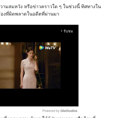
ความสมหวัง หรือข่าวคราวใด ๆ ในช่วงนี้ ทิศทางใน
่องที่ผิดพลาดในอดีตที่ผ่านมา
รับชม
arrow_forward_ios
Powered by 
GliaStudios