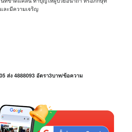
นที่ขาดแคลน ทำบุญให้ผู้ป่วยอนาถา หรือภิกษุที่
ข และมีความเจริญ
M
u
t
e
H05 ส่ง 4888093 อัตรา3บาท/ข้อความ