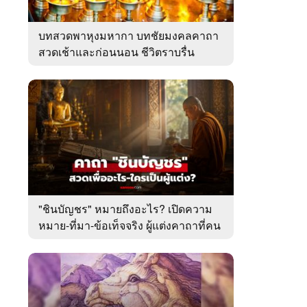
บทสวดพาหุงมหากา บทชัยมงคลคาถา
สวดเช้าและก่อนนอน ชีวิตราบรื่น
"ชินบัญชร" หมายถึงอะไร? เปิดความ
หมาย-ที่มา-ข้อเท็จจริง ผู้แต่งคาถาที่คน
ไทยคุ้นเคย