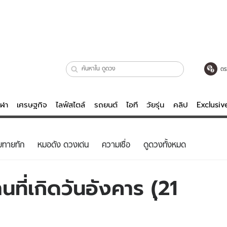
ตร
ีฬา
เศรษฐกิจ
ไลฟ์สไตล์
รถยนต์
ไอที
วัยรุ่น
คลิป
Exclusi
ตรวจหวย
ไลฟ์สไตล์
บันเทิงค
ยทายทัก
หมอดัง ดวงเด่น
ความเชื่อ
ดูดวงทั้งหมด
ผู้หญิง
หนัง-ละคร
ผู้ชาย
เพลง
ที่เกิดวันอังคาร (ุ21
ย
วัยรุ่น
เกมส์
ไอที
คลิป
รถยนต์
พอดแคสต์