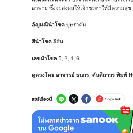
อาพาธ ซึ่งจะส่งผลให้เจ้าชะตาให้มีความสุ
บุษราคัม
อัญมณีนำโชค
สีส้ม
สีนำโชค
5, 2, 4, 6
เลขนำโชค
ดู
ดวง
โดย อาจารย์ ธนกร ตันติถาวร พิมพ์ 
แชร์เรื่องนี้
Copy link