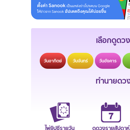
เลือกดูดวง
วัน
อาทิตย์
วัน
จันทร์
วัน
อังคาร
ทำนายดวงช
ไพ่ยิปซีรายวัน
ดูดวงรายสัปดาห์