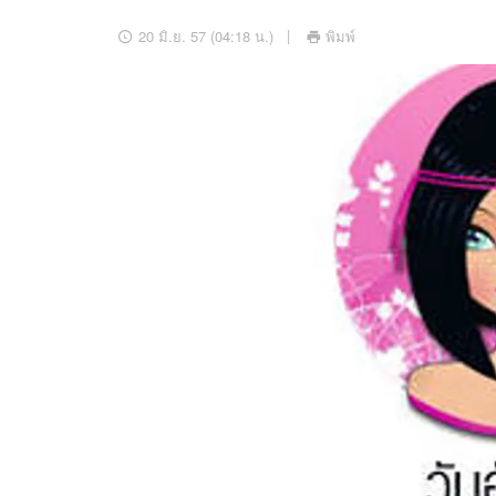
อัปเดตจีน
20 มิ.ย. 57 (04:18 น.)
พิมพ์
เช็กข่าวชัวร์
ติดตามสนุกโซเชี
ดาวน์โหลดสนุกแอปฟรี
สงวนลิขสิทธิ์ ©
2569
บริษัท อิมเมจ ฟิวเจอร์ (ประเทศไทย) จำกัด