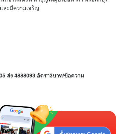
ข และมีความเจริญ
M
u
t
e
H05 ส่ง 4888093 อัตรา3บาท/ข้อความ