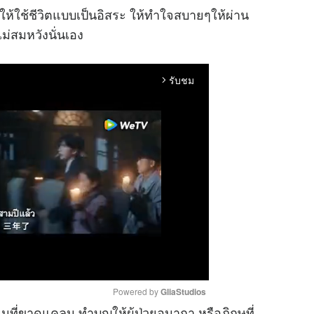
ก็ให้ใช้ชีวิตแบบเป็นอิสระ ให้ทำใจสบายๆให้ผ่าน
ไม่สมหวังนั่นเอง
รับชม
arrow_forward_ios
Powered by 
GliaStudios
นที่ขาดแคลน ทำบุญให้ผู้ป่วยอนาถา หรือภิกษุที่