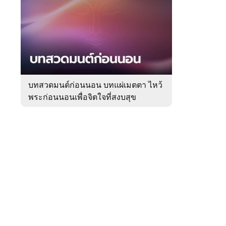
สัปดาห์
ของ
Sanook
ดูด
 WeTV
วง
บทสวดมนต์ก่อนนอน บทแผ่เมตตา ไหว้
พระก่อนนอนเพื่อจิตใจที่สงบสุข
ติดต่อโฆษณา
tencentthbd
sales@tencent.co.th
รา
ร้องเรียนเนื้อหาไม่เหมาะสม
แนะนำติชม แจ้งปัญหาการใช้งาน