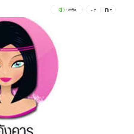
ก
สุขภาพ
+
ดูทีวี
-
ก
กดฟัง
เที่ยว-กิน
WeTV
Tasteful Thailand
Exclusive
Sanook Choice
นิยาย
ยลได้ที่
ร่วมงานกับเ