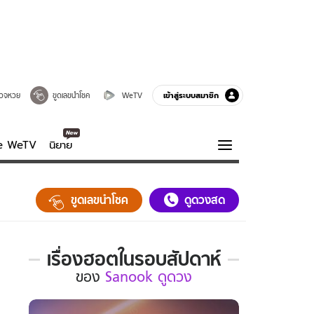
เข้าสู่ระบบสมาชิก
วจหวย
ขูดเลขนำโชค
WeTV
ve WeTV
นิยาย
รบรส
ความรู้รอบตัว
ขูดเลขนำโชค
ดูดวงสด
ฮาวทู
กูรู-รอบรู้
เรื่องฮอตในรอบสัปดาห์
เรื่อง
ของ
Sanook ดูดวง
ฮอต
ใน
รอบ