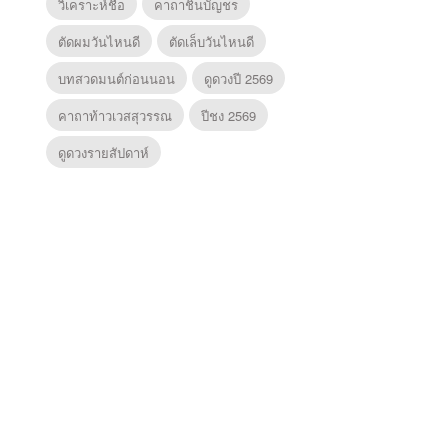
วิเคราะห์ชื่อ
คาถาชินบัญชร
ตัดผมวันไหนดี
ตัดเล็บวันไหนดี
บทสวดมนต์ก่อนนอน
ดูดวงปี 2569
คาถาท้าวเวสสุวรรณ
ปีชง 2569
ดูดวงรายสัปดาห์