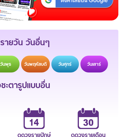
รายวัน วันอื่นๆ
วัน
พุธ
วัน
พฤหัสบดี
วัน
ศุกร์
วัน
เสาร์
ะตารูปแบบอื่น
ดูดวงรายปักษ์
ดูดวงรายเดือน