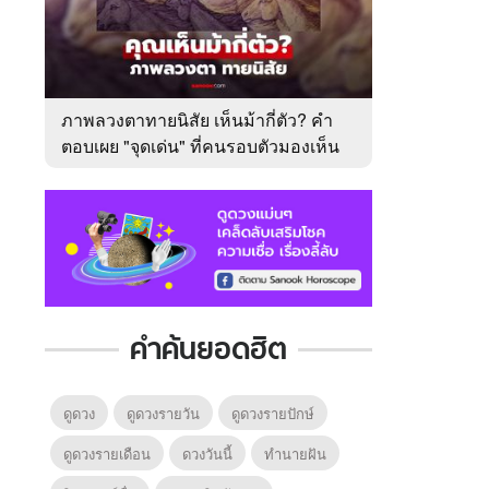
ภาพลวงตาทายนิสัย เห็นม้ากี่ตัว? คำ
ตอบเผย "จุดเด่น" ที่คนรอบตัวมองเห็น
ในตัวคุณ
คำค้นยอดฮิต
ดูดวง
ดูดวงรายวัน
ดูดวงรายปักษ์
ดูดวงรายเดือน
ดวงวันนี้
ทํานายฝัน