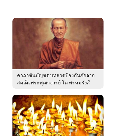
คาถาชินบัญชร บทสวดป้องกันภัยจาก
สมเด็จพระพุฒาจารย์ โต พรหมรังสี