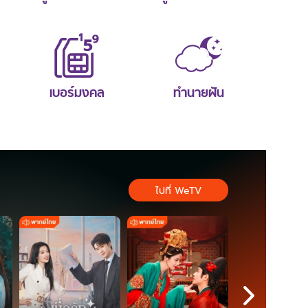
เบอร์มงคล
ทำนายฝัน
ไปที่ WeTV