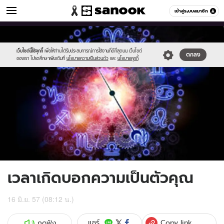
ดูดวง
เข้าสู่ระบบสมาชิก
หมวดอื่นๆ
//s.isanook.com/ho/0/ud/13/65249/m3.jpg
Sanook
//s.isanook.com/sr/0/images/logo-
600
60
new-
sanook.png
เว็บไซต์นี้ใช้คุกกี้
เพื่อให้ท่านได้รับประสบการณ์การใช้งานที่ดีที่สุดบน เว็บไซต์
ตกลง
ของเรา โปรดศึกษาเพิ่มเติมที่
นโยบายความเป็นส่วนตัว
และ
นโยบายคุกกี้
เวลาเกิดบอกความเป็นตัวคุณ
16 มิ.ย. 57 (08:12 น.)
Copy link
แชร์
กดฟัง