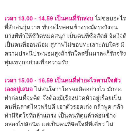
เวลา 13.00 - 14.59 เป็นคนที่รักสงบ
ไม่ชอบอะไร
ที่สับสนวุ่นวาย ทำอะไรค่อนข้างระมัดระวังจน
บางทีทำให้ชีวิตหมดสนุก เป็นคนที่ซื่อสัตย์ จิตใจดี
เป็นคนที่อ่อนน้อม สุภาพไม่ชอบทะเลาะกับใคร มี
ความประนีประนอมสูงถ้ารักใครขึ้นมาละก็รักจริง
ทุ่มเททุกอย่างเพื่อความรัก
เวลา 15.00 - 16.59 เป็นคนที่ทำอะไรตามใจตัว
เองอยู่เสมอ
ไม่สนใจว่าใครจะคิดอย่างไร มักจะ
ทำก่อนที่จะคิด จึงต้องมีเรื่องปวดหัวอยู่เรื่อยเป็น
คนที่ฉลาดไหวพริบดี เอาตัวรอดเก่ง กล้าพูด กล้า
ทำมีจิตใจที่กล้าแกร่ง เป็นคนที่ดูแล้วค่อนข้าง
คล่องไปสักนิด แต่เป็นคนที่จิตใจดีทีเดียว ไม่