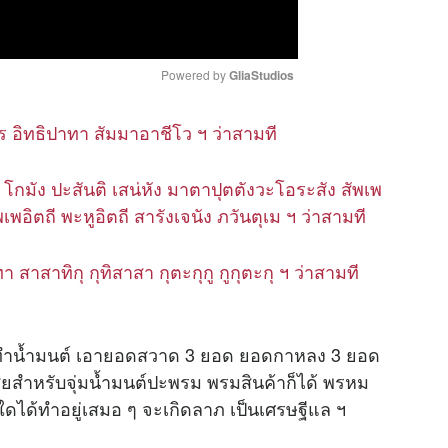
Powered by 
GliaStudios
 อิทธิปาทา สัมมาอาชีโว ฯ ว่าสามที
M
u
t
โกมัง ปะสันติ เสน่หัง มาตาปุตตังวะโอระสัง สัพเพ
e
พอิตถี พะหูอิตถี สารังเจนัง ภวันตุเม ฯ ว่าสามที
สาทิกุ กุทิสาสา กุตะกุกู กูกุตะกุ ฯ ว่าสามที
ช้ทำน้ำมนต์ เอายอดสวาด 3 ยอด ยอดกาหลง 3 ยอด
สียสำหรับจุ่มน้ำมนต์ปะพรม พรมสินค้าก็ได้ พรหม
ใดได้ทำอยู่เสมอ ๆ จะเกิดลาภ เป็นเศรษฐีแล ฯ