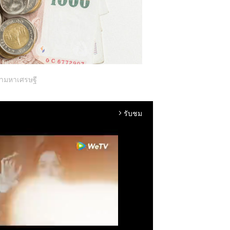
ามหาเศรษฐี
รับชม
arrow_forward_ios