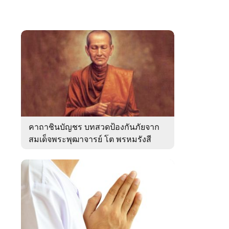
คาถาชินบัญชร บทสวดป้องกันภัยจาก
สมเด็จพระพุฒาจารย์ โต พรหมรังสี