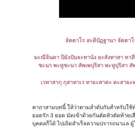
จัตตาโร สะติปัฏฐานา จัตตาโร
มะณีจินดา ปิยังปันจะทานัง ยะสังทาสา ทาสี 
ชะนา พะหูชะนา สัพเพปุริสา พะหูปุริสา สัพเ
เวทาสากุ กุสาทาเว ทายะสาตะ ตะสายะทา สา
คาถาสามบทนี้ ให้ว่าตามลำดับกับสำหรับใ
ยอดรัก 3 ยอด มัดเข้าด้วยกันตัดหัวตัดท้ายเ
บุคคลก็ได้ ไปเถิดสำเร็จความปรารถนาแล ผู้