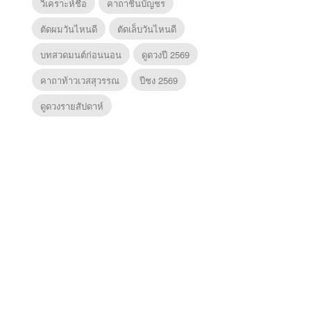
วิเคราะห์ชื่อ
คาถาชินบัญชร
ตัดผมวันไหนดี
ตัดเล็บวันไหนดี
บทสวดมนต์ก่อนนอน
ดูดวงปี 2569
คาถาท้าวเวสสุวรรณ
ปีชง 2569
ดูดวงรายสัปดาห์