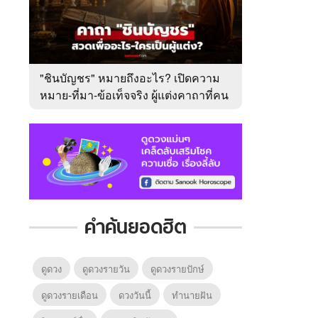
"ชินบัญชร" หมายถึงอะไร? เปิดความ
หมาย-ที่มา-ข้อเท็จจริง ผู้แต่งคาถาที่คน
ไทยคุ้นเคย
คำค้นยอดฮิต
ดูดวง
ดูดวงรายวัน
ดูดวงรายปักษ์
ดูดวงรายเดือน
ดวงวันนี้
ทํานายฝัน