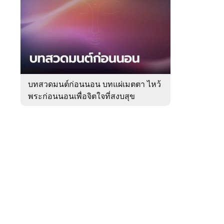
สัปดาห์
ของ
หมวด
ความ
 WeTV
เชื่อ
บทสวดมนต์ก่อนนอน บทแผ่เมตตา ไหว้
พระก่อนนอนเพื่อจิตใจที่สงบสุข
ติดต่อโฆษณา
tencentthbd
sales@tencent.co.th
รา
ร้องเรียนเนื้อหาไม่เหมาะสม
แนะนำติชม แจ้งปัญหาการใช้งาน