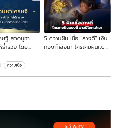
รษฐี สวดบูชา
5 ความฝัน เชื่อ "ลางดี" เงิน
ห้ร่ำรวย โดย
ทองกำลังมา ใครเคยฝันแบบ
ty
นี้ อาจมีโชคลาภ
ความเชื่อ
ไปที่ WeTV