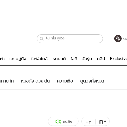
ตร
ีฬา
เศรษฐกิจ
ไลฟ์สไตล์
รถยนต์
ไอที
วัยรุ่น
คลิป
Exclusi
ตรวจหวย
ไลฟ์สไตล์
บันเทิงค
ยทายทัก
หมอดัง ดวงเด่น
ความเชื่อ
ดูดวงทั้งหมด
ผู้หญิง
หนัง-ละคร
ผู้ชาย
เพลง
ย
วัยรุ่น
เกมส์
ไอที
คลิป
ก
+
-
ก
กดฟัง
รถยนต์
พอดแคสต์