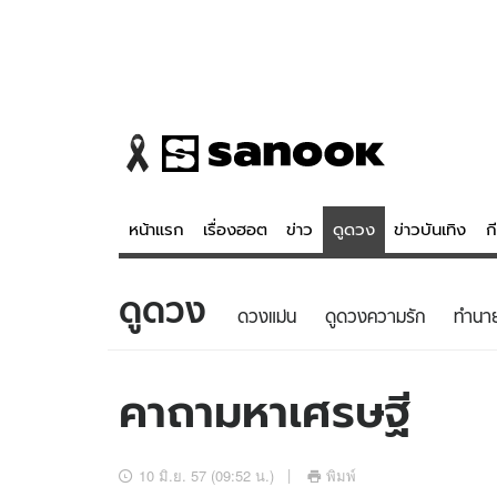
หน้าแรก
เรื่องฮอต
ข่าว
ดูดวง
ข่าวบันเทิง
ก
ดูดวง
ข่าว
ดูดวง - 
ดวงแม่น
ดูดวงความรัก
ทํานา
เรื่องฮอต
ดูดวง
ข่าว
หวยไทย
คาถามหาเศรษฐี
ข่าวบันเทิง
สถิติหวยไท
ข่าวกีฬา
หวยลาว
10 มิ.ย. 57 (09:52 น.)
พิมพ์
ข่าวเศรษฐกิจ