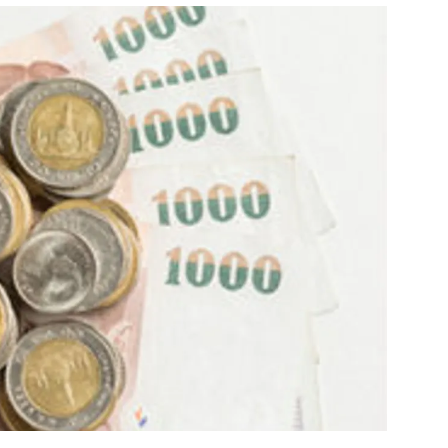
สุขภาพ
ดูทีวี
เที่ยว-กิน
WeTV
Tasteful Thailand
Exclusive
Sanook Choice
นิยาย
ยลได้ที่
ร่วมงานกับเ