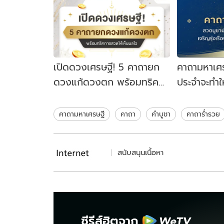
เปิดดวงเศรษฐี! 5 คาถายก
คาถามหาเศ
ดวงแก้ดวงตก พร้อมทริค
ประจำจะทำใ
การสวดให้เห็นผลไว
Horosocie
คาถามหาเศรษฐี
คาถา
คำบูชา
คาถาร่ำรวย
สนับสนุนเนื้อหา
ซีรีส์ฮิตจาก