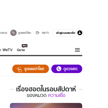
เข้าสู่ระบบสมาชิก
วจหวย
ขูดเลขนำโชค
WeTV
ve WeTV
นิยาย
รบรส
ความรู้รอบตัว
ขูดเลขนำโชค
ดูดวงสด
ฮาวทู
กูรู-รอบรู้
เรื่องฮอตในรอบสัปดาห์
เรื่อง
ของ
หมวด
ความเชื่อ
ฮอต
ใน
รอบ