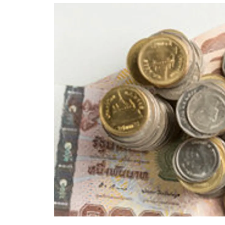
อัปเดตจีน
เช็กข่าวชัวร์
ติดตามสนุกโซเชี
ดาวน์โหลดสนุกแอปฟรี
สงวนลิขสิทธิ์ ©
2569
บริษัท อิมเมจ ฟิวเจอร์ (ประเทศไทย) จำกัด