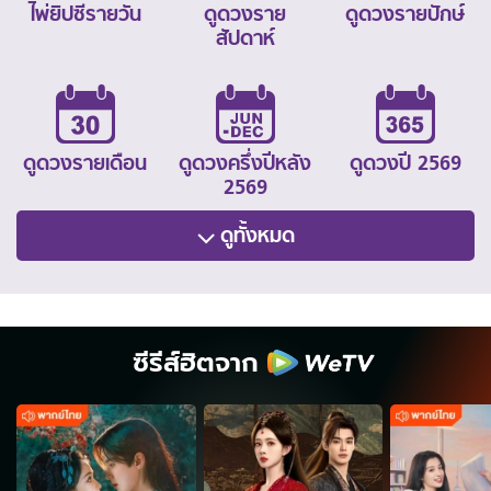
ไพ่ยิปซีรายวัน
ดูดวงราย
ดูดวงรายปักษ์
สัปดาห์
ดูดวงรายเดือน
ดูดวงครึ่งปีหลัง
ดูดวงปี 2569
2569
ดูทั้งหมด
ซีรีส์ฮิตจาก