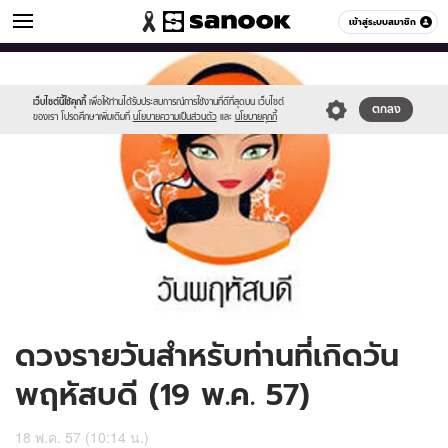
ดูดวง
เข้าสู่ระบบสมาชิก
หมวดอื่นๆ
//s.isanook.com/ho/0/ud/12/63845/170-
Sanook
//s.isanook.com/sr/0/images/logo-
600
60
thu_b.jpg
new-
sanook.png
เว็บไซต์นี้ใช้คุกกี้
เพื่อให้ท่านได้รับประสบการณ์การใช้งานที่ดีที่สุดบน เว็บไซต์
ตกลง
ของเรา โปรดศึกษาเพิ่มเติมที่
นโยบายความเป็นส่วนตัว
และ
นโยบายคุกกี้
ดวงรายวันสำหรับท่านที่เกิดวัน
พฤหัสบดี (19 พ.ค. 57)
18 พ.ค. 57 (10:14 น.)