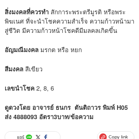
สิ่งมงคลที่ควรทำ
สักการะพระตรีมูรติ หรือพระ
พิฆเนศ ที่จะนำโชคความสำเร็จ ความก้าวหน้ามา
สู่ชีวิต มีความก้าวหน้าโชคดีมีมลคลเกิดขึ้น
อัญมณีมงคล
มรกต หรือ หยก
สีมงคล
สีเขียว
เลขนำโชค
2, 8, 6
ดู
ดวง
โดย อาจารย์ ธนกร ตันติถาวร พิมพ์ H05
ส่ง 4888093 อัตรา3บาท/ข้อความ
Copy link
แชร์