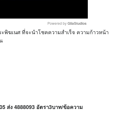
Powered by 
GliaStudios
ระพิฆเนศ ที่จะนำโชคความสำเร็จ ความก้าวหน้า
้น
M
u
t
e
H05 ส่ง 4888093 อัตรา3บาท/ข้อความ