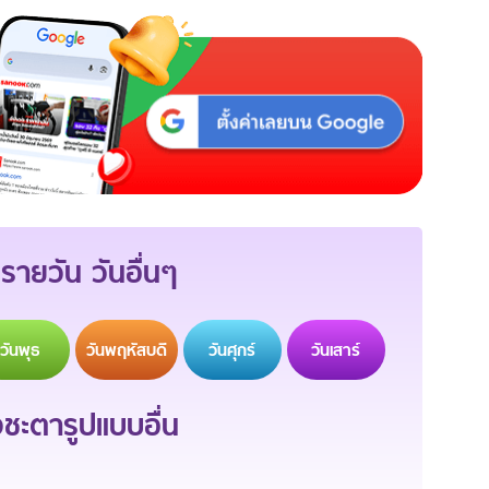
รายวัน วันอื่นๆ
วัน
พุธ
วัน
พฤหัสบดี
วัน
ศุกร์
วัน
เสาร์
ะตารูปแบบอื่น