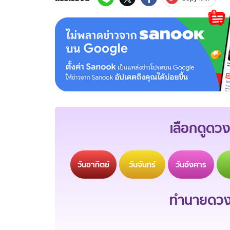
เลือกดูดวง
วัน
อาทิตย์
วัน
จันทร์
วัน
อังคาร
ทำนายดวงช