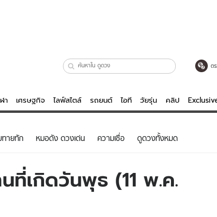
ตร
ีฬา
เศรษฐกิจ
ไลฟ์สไตล์
รถยนต์
ไอที
วัยรุ่น
คลิป
Exclusi
ตรวจหวย
ไลฟ์สไตล์
บันเทิงค
ยทายทัก
หมอดัง ดวงเด่น
ความเชื่อ
ดูดวงทั้งหมด
ผู้หญิง
หนัง-ละคร
ผู้ชาย
เพลง
ที่เกิดวันพุธ (11 พ.ค.
ย
วัยรุ่น
เกมส์
ไอที
คลิป
รถยนต์
พอดแคสต์