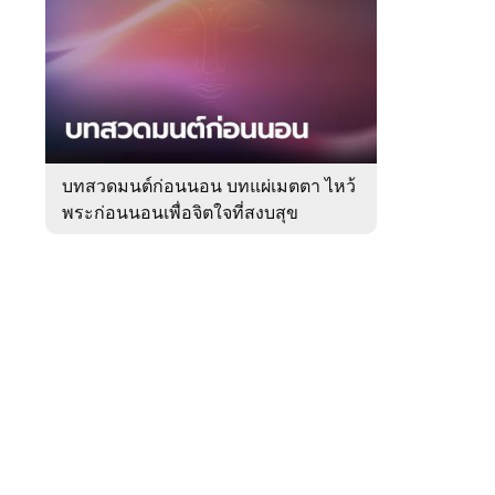
สัปดาห์
ของ
Sanook
ดูด
 WeTV
วง
บทสวดมนต์ก่อนนอน บทแผ่เมตตา ไหว้
พระก่อนนอนเพื่อจิตใจที่สงบสุข
ติดต่อโฆษณา
tencentthbd
sales@tencent.co.th
รา
ร้องเรียนเนื้อหาไม่เหมาะสม
แนะนำติชม แจ้งปัญหาการใช้งาน