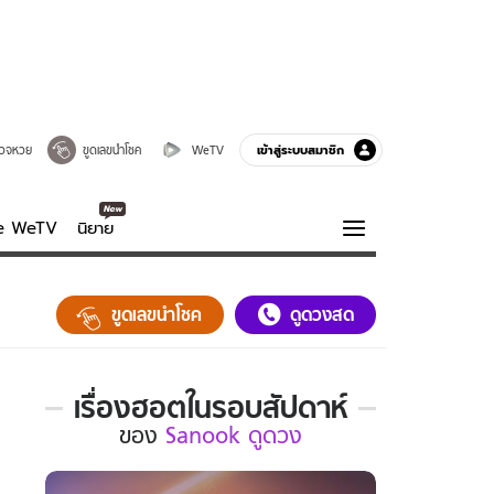
เข้าสู่ระบบสมาชิก
วจหวย
ขูดเลขนำโชค
WeTV
ve WeTV
นิยาย
รบรส
ความรู้รอบตัว
ขูดเลขนำโชค
ดูดวงสด
ฮาวทู
กูรู-รอบรู้
เรื่องฮอตในรอบสัปดาห์
เรื่อง
ของ
Sanook ดูดวง
ฮอต
ใน
รอบ