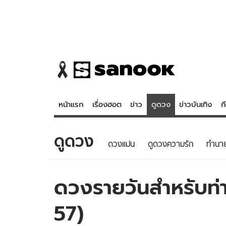
หน้าแรก
เรื่องฮอต
ข่าว
ดูดวง
ข่าวบันเทิง
ก
ดูดวง
ข่าว
ดูดวง - 
ดวงแม่น
ดูดวงความรัก
ทํานา
เรื่องฮอต
ดูดวง
ข่าว
หวยไทย
ดวงรายวันสำหรับท่าน
ข่าวบันเทิง
สถิติหวยไท
57)
ข่าวกีฬา
หวยลาว
ข่าวเศรษฐกิจ