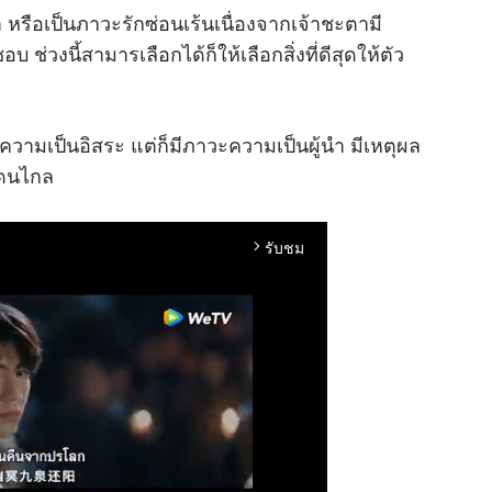
 หรือเป็นภาวะรักซ่อนเร้นเนื่องจากเจ้าชะตามี
 ช่วงนี้สามารเลือกได้ก็ให้เลือกสิ่งที่ดีสุดให้ตัว
วามเป็นอิสระ แต่ก็มีภาวะความเป็นผู้นำ มีเหตุผล
แดนไกล
รับชม
arrow_forward_ios