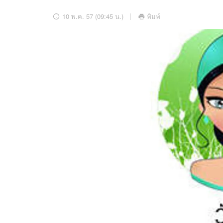
อัปเดตจีน
10 พ.ค. 57 (09:45 น.)
พิมพ์
เช็กข่าวชัวร์
ติดตามสนุกโซเชี
ดาวน์โหลดสนุกแอปฟรี
สงวนลิขสิทธิ์ ©
2569
บริษัท อิมเมจ ฟิวเจอร์ (ประเทศไทย) จำกัด