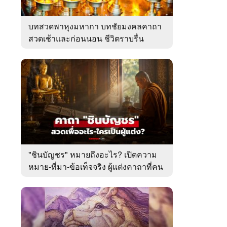
บทสวดพาหุงมหากา บทชัยมงคลคาถา
สวดเช้าและก่อนนอน ชีวิตราบรื่น
"ชินบัญชร" หมายถึงอะไร? เปิดความ
หมาย-ที่มา-ข้อเท็จจริง ผู้แต่งคาถาที่คน
ไทยคุ้นเคย