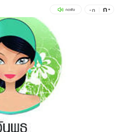
ก
สุขภาพ
+
ดูทีวี
-
ก
กดฟัง
เที่ยว-กิน
WeTV
Tasteful Thailand
Exclusive
Sanook Choice
นิยาย
ยลได้ที่
ร่วมงานกับเ