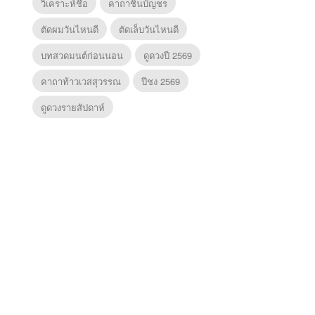
วิเคราะห์ชื่อ
คาถาชินบัญชร
ตัดผมวันไหนดี
ตัดเล็บวันไหนดี
บทสวดมนต์ก่อนนอน
ดูดวงปี 2569
คาถาท้าวเวสสุวรรณ
ปีชง 2569
ดูดวงรายสัปดาห์