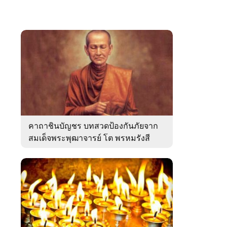
คาถาชินบัญชร บทสวดป้องกันภัยจาก
สมเด็จพระพุฒาจารย์ โต พรหมรังสี