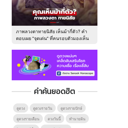
ภาพลวงตาทายนิสัย เห็นม้ากี่ตัว? คำ
ตอบเผย "จุดเด่น" ที่คนรอบตัวมองเห็น
ในตัวคุณ
คำค้นยอดฮิต
ดูดวง
ดูดวงรายวัน
ดูดวงรายปักษ์
ดูดวงรายเดือน
ดวงวันนี้
ทํานายฝัน