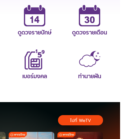
ดูดวงรายปักษ์
ดูดวงรายเดือน
เบอร์มงคล
ทำนายฝัน
ไปที่ WeTV