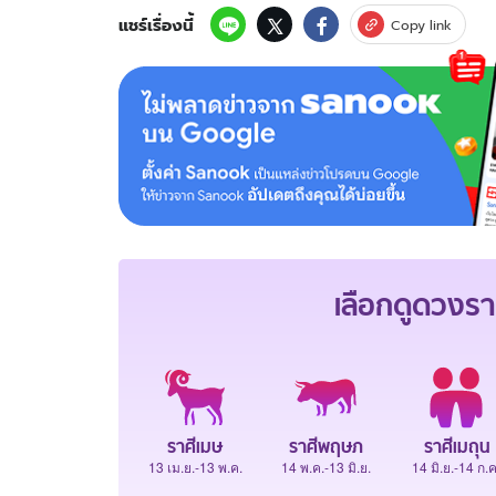
แชร์เรื่องนี้
Copy link
เลือกดู
ดวงรา
ราศีเมษ
ราศีพฤษภ
ราศีเมถุน
13 เม.ย.-13 พ.ค.
14 พ.ค.-13 มิ.ย.
14 มิ.ย.-14 ก.ค