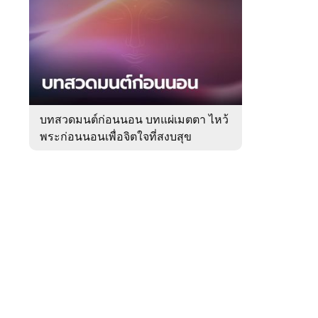
สัปดาห์
ของ
Sanook
ดูด
 WeTV
วง
บทสวดมนต์ก่อนนอน บทแผ่เมตตา ไหว้
พระก่อนนอนเพื่อจิตใจที่สงบสุข
ติดต่อโฆษณา
tencentthbd
sales@tencent.co.th
รา
ร้องเรียนเนื้อหาไม่เหมาะสม
แนะนำติชม แจ้งปัญหาการใช้งาน