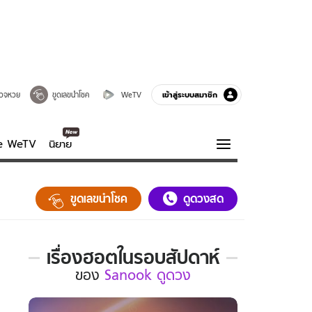
เข้าสู่ระบบสมาชิก
วจหวย
ขูดเลขนำโชค
WeTV
ve WeTV
นิยาย
รบรส
ความรู้รอบตัว
ขูดเลขนำโชค
ดูดวงสด
ฮาวทู
กูรู-รอบรู้
เรื่องฮอตในรอบสัปดาห์
เรื่อง
ของ
Sanook ดูดวง
ฮอต
ใน
รอบ