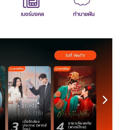
เบอร์มงคล
ทำนายฝัน
ไปที่ WeTV
3
4
5
เมื่อรักส่อง
ตำนานจอม
ชายาเคียงหทัย
ประกาย (พากย์
ภูตถังซาน
(พากย์ไทย)
ไทย)
(พากย์ไท