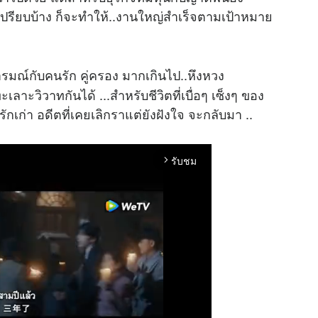
าเปรียบบ้าง ก็จะทำให้..งานใหญ่สำเร็จตามเป้าหมาย
ารมณ์กับคนรัก คู่ครอง มากเกินไป..หึงหวง
ะวิวาทกันได้ ...สำหรับชีวิตที่เบื่อๆ เซ็งๆ ของ
กเก่า อดีตที่เคยเลิกราแต่ยังฝังใจ จะกลับมา ..
รับชม
arrow_forward_ios