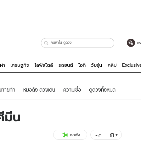
ตร
ีฬา
เศรษฐกิจ
ไลฟ์สไตล์
รถยนต์
ไอที
วัยรุ่น
คลิป
Exclusi
ตรวจหวย
ไลฟ์สไตล์
บันเทิงค
ยทายทัก
หมอดัง ดวงเด่น
ความเชื่อ
ดูดวงทั้งหมด
ผู้หญิง
หนัง-ละคร
ผู้ชาย
เพลง
ีมีน
ย
วัยรุ่น
เกมส์
ไอที
คลิป
ก
+
-
ก
กดฟัง
รถยนต์
พอดแคสต์