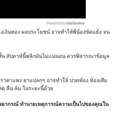
Powered by 
GliaStudios
่องเงินทอง ผลประโยชน์ อาจทำให้พี่น้องขัดแย้ง จน
M
u
้น สัปดาห์นี้พลิกผันไม่แน่นอน ควรพิจารณาข้อมูล
t
e
รู ราคาแพง ยาแปลกๆ อาจทำให้ ปวดท้อง ท้องเสีย
ุ ลื่น ล้ม ในระยะนี้ด้วย
 พยากรณ์ ทำนายเหตุการณ์ความเป็นไปของคุณใน