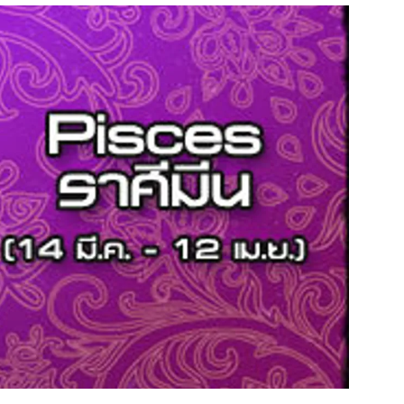
สุขภาพ
ดูทีวี
เที่ยว-กิน
WeTV
Tasteful Thailand
Exclusive
Sanook Choice
นิยาย
ยลได้ที่
ร่วมงานกับเ