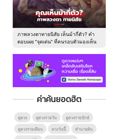
ภาพลวงตาทายนิสัย เห็นม้ากี่ตัว? คำ
ตอบเผย "จุดเด่น" ที่คนรอบตัวมองเห็น
ในตัวคุณ
คำค้นยอดฮิต
ดูดวง
ดูดวงรายวัน
ดูดวงรายปักษ์
ดูดวงรายเดือน
ดวงวันนี้
ทํานายฝัน