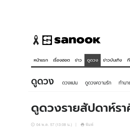
หน้าแรก
เรื่องฮอต
ข่าว
ดูดวง
ข่าวบันเทิง
ก
ดูดวง
ข่าว
ดูดวง - 
ดวงแม่น
ดูดวงความรัก
ทํานา
เรื่องฮอต
ดูดวง
ข่าว
หวยไทย
ดูดวงรายสัปดาห์ราศ
ข่าวบันเทิง
สถิติหวยไท
ข่าวกีฬา
หวยลาว
04 พ.ค. 57 (13:08 น.)
พิมพ์
ข่าวเศรษฐกิจ