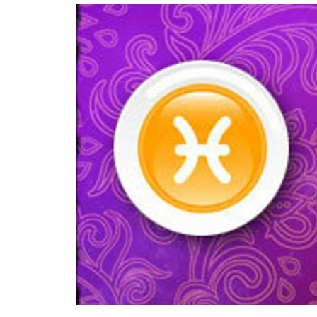
อัปเดตจีน
เช็กข่าวชัวร์
ติดตามสนุกโซเชี
ดาวน์โหลดสนุกแอปฟรี
สงวนลิขสิทธิ์ ©
2569
บริษัท อิมเมจ ฟิวเจอร์ (ประเทศไทย) จำกัด