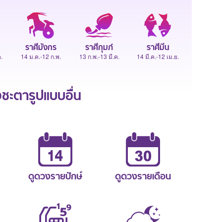
ราศีมังกร
ราศีกุมภ์
ราศีมีน
.
14 ม.ค.-12 ก.พ.
13 ก.พ.-13 มี.ค.
14 มี.ค.-12 เม.ย.
ะตารูปแบบอื่น
ดูดวงรายปักษ์
ดูดวงรายเดือน