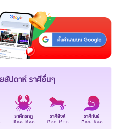
ยสัปดาห์
ราศีอื่นๆ
ราศีกรกฎ
ราศีสิงห์
ราศีกันย์
.
15 ก.ค.-16 ส.ค.
17 ส.ค.-16 ก.ย.
17 ก.ย.-16 ต.ค.