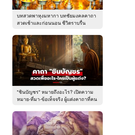
บทสวดพาหุงมหากา บทชัยมงคลคาถา
สวดเช้าและก่อนนอน ชีวิตราบรื่น
"ชินบัญชร" หมายถึงอะไร? เปิดความ
หมาย-ที่มา-ข้อเท็จจริง ผู้แต่งคาถาที่คน
ไทยคุ้นเคย