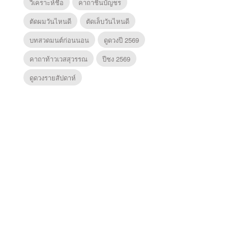
วิเคราะห์ชื่อ
คาถาชินบัญชร
ตัดผมวันไหนดี
ตัดเล็บวันไหนดี
บทสวดมนต์ก่อนนอน
ดูดวงปี 2569
คาถาท้าวเวสสุวรรณ
ปีชง 2569
ดูดวงรายสัปดาห์