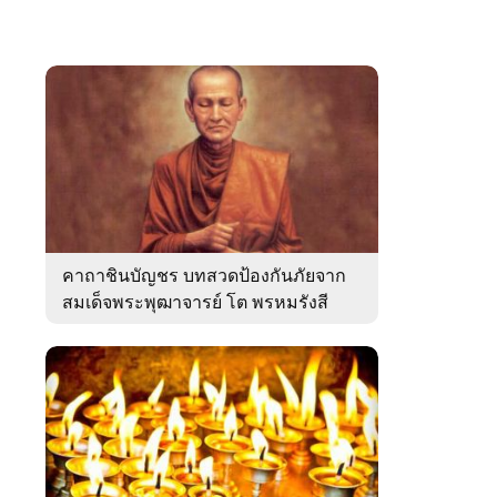
คาถาชินบัญชร บทสวดป้องกันภัยจาก
สมเด็จพระพุฒาจารย์ โต พรหมรังสี