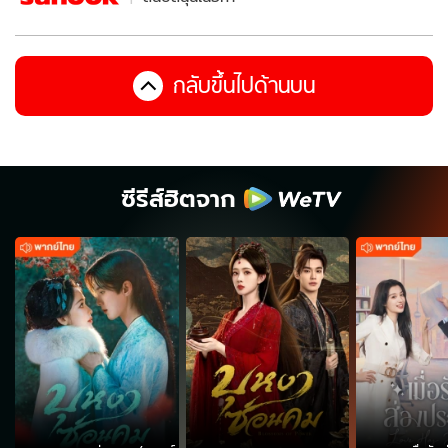
กลับขึ้นไปด้านบน
ซีรีส์ฮิตจาก