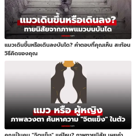
แมวเดินขึ้นหรือเดินลงบันได? คำตอบที่คุณเห็น สะท้อน
วิธีคิดของคุณ
คุณเป็นคน "จิตแข็ง" แค่ไหน? ภาพทายนิสัย เผยคำ